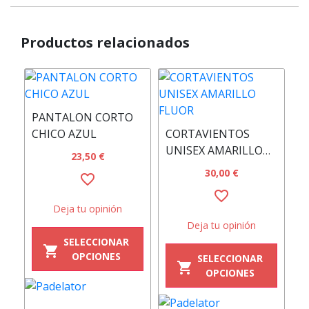
Padelator
Productos relacionados
PANTALON CORTO
CHICO AZUL
CORTAVIENTOS
UNISEX AMARILLO
S
23,50 €
FLUOR
C
30,00 €
favorite_border
N
favorite_border
F
Deja tu opinión
Deja tu opinión
SELECCIONAR
shopping_cart
OPCIONES
SELECCIONAR
shopping_cart
OPCIONES