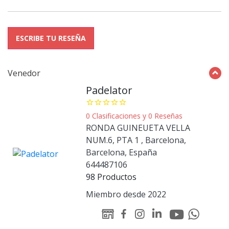
ESCRIBE TU RESEÑA
Venedor
Padelator
star_border
star_border
star_border
star_border
star_border
0 Clasificaciones y 0 Reseñas
RONDA GUINEUETA VELLA
NUM.6, PTA 1 , Barcelona,
Barcelona, España
644487106
98 Productos
Miembro desde 2022
Youtube
Linked-
WEB
Facebook
Instagram
Whatsapp
Padelator
in
Padelator
Padelator
Padelator
Padelator