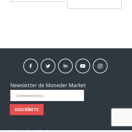
facebook
twitter
linkedin
Youtube
instagram
moneder
moneder
moneder
moneder
moneder
market
market
market
market
market
Newsletter de Moneder Market
Correo
electrónico
SUSCRÍBETE
Moneder Market