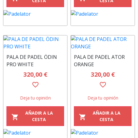
CESTA
CESTA
PALA DE PADEL ÖDIN
PALA DE PADEL ATOR
PRO WHITE
ORANGE
320,00 €
320,00 €
favorite_border
favorite_border
Deja tu opinión
Deja tu opinión
AÑADIR A LA
AÑADIR A LA
shopping_cart
shopping_cart
CESTA
CESTA