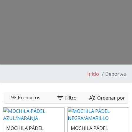
Inicio
Deportes
filter_list
sort_by_alpha
98 Productos
Filtro
Ordenar por
MOCHILA PÁDEL
MOCHILA PÁDEL