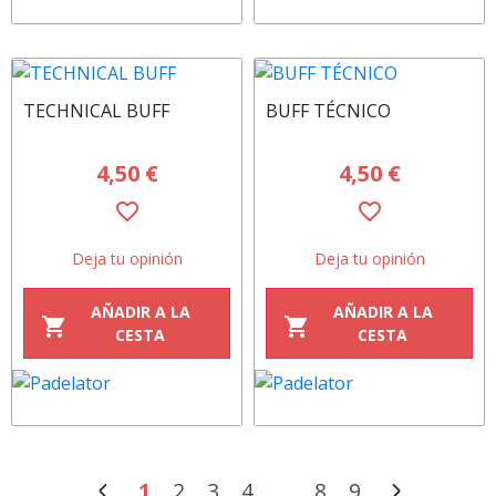
TECHNICAL BUFF
BUFF TÉCNICO
4,50 €
4,50 €
favorite_border
favorite_border
Deja tu opinión
Deja tu opinión
AÑADIR A LA
AÑADIR A LA
shopping_cart
shopping_cart
CESTA
CESTA
1
2
3
4
...
8
9