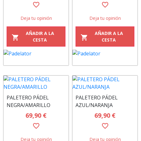
favorite_border
favorite_border
Deja tu opinión
Deja tu opinión
AÑADIR A LA
AÑADIR A LA
shopping_cart
shopping_cart
CESTA
CESTA
PALETERO PÁDEL
PALETERO PÁDEL
NEGRA/AMARILLO
AZUL/NARANJA
69,90 €
69,90 €
favorite_border
favorite_border
Deja tu opinión
Deja tu opinión