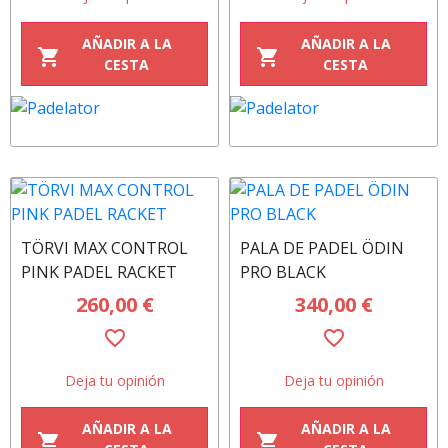
AÑADIR A LA
AÑADIR A LA
shopping_cart
shopping_cart
CESTA
CESTA
TÖRVI MAX CONTROL
PALA DE PADEL ÖDIN
PINK PADEL RACKET
PRO BLACK
260,00 €
340,00 €
favorite_border
favorite_border
Deja tu opinión
Deja tu opinión
AÑADIR A LA
AÑADIR A LA
shopping_cart
shopping_cart