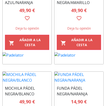
AZUL/NARANJA
NEGRA/AMARILLO
49,90 €
49,90 €
favorite_border
favorite_border
Deja tu opinión
Deja tu opinión
AÑADIR A LA
AÑADIR A LA
shopping_cart
shopping_cart
CESTA
CESTA
MOCHILA PÁDEL
FUNDA PÁDEL
NEGRA/BLANCO
NEGRA/NARANJA
49,90 €
14,90 €