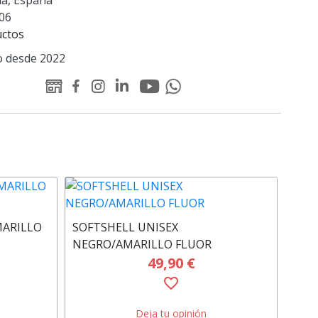
na, España
06
uctos
 desde 2022
Youtube
Linked-
WEB
Facebook
Instagram
Whatsapp
Padelator
in
Padelator
Padelator
Padelator
Padelator
Padelator
MARILLO
SOFTSHELL UNISEX
SUD
NEGRO/AMARILLO FLUOR
GRI
49,90 €
favorite_border
Deja tu opinión