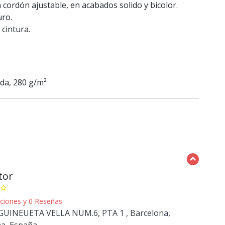
 cordón ajustable, en acabados solido y bicolor.
uro.
cintura.
ada, 280 g/m²
tor
star_border
caciones y 0 Reseñas
UINEUETA VELLA NUM.6, PTA 1 , Barcelona,