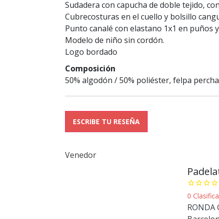
Sudadera con capucha de doble tejido, con
Cubrecosturas en el cuello y bolsillo cang
Punto canalé con elastano 1x1 en puños y 
Modelo de niño sin cordón.
Logo bordado
Composición
50% algodón / 50% poliéster, felpa perch
ESCRIBE TU RESEÑA
Venedor
Padela
star_border
star_border
star_border
star_border
0 Clasifi
RONDA G