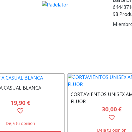
Barcelo
6444871
98 Prod
Miembro
A CASUAL BLANCA
CORTAVIENTOS UNISEX A
FLUOR
19,90 €
30,00 €
favorite_border
favorite_border
Deja tu opinión
Deja tu opinión