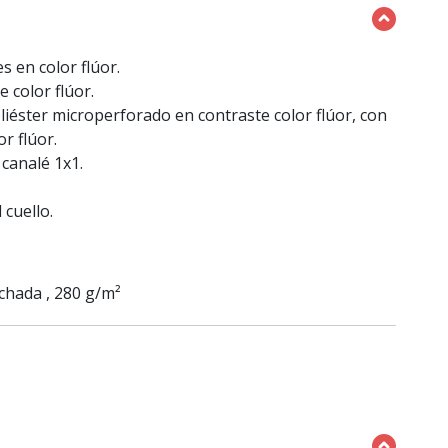
s en color flúor.
 color flúor.
liéster microperforado en contraste color flúor, con
r flúor.
canalé 1x1.
 cuello.
chada , 280 g/m²