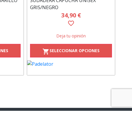
MARILLO
SUDADERA CAPUCHA UNISEX
NEG
GRIS/NEGRO
34,90 €
favorite_border
Deja tu opinión
ONES
SELECCIONAR OPCIONES
shopping_cart
Newsletter de Moneder Market
Correo
SUSCRÍBETE
electrónico