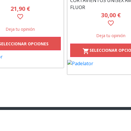
CORTAVIENTOS UNISEX A
FLUOR
21,90 €
30,00 €
favorite_border
favorite_border
Deja tu opinión
Deja tu opinión
SELECCIONAR OPCIONES
SELECCIONAR OPCI
shopping_cart
nkedin
Youtube
instagram
neder
moneder
moneder