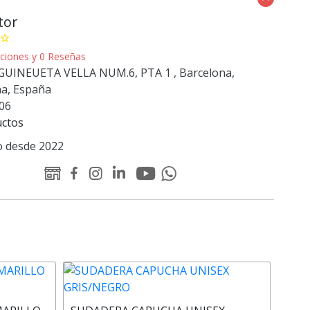
tor
star_border
caciones y 0 Reseñas
UINEUETA VELLA NUM.6, PTA 1 , Barcelona,
na, España
06
uctos
 desde 2022
Youtube
Linked-
WEB
Facebook
Instagram
Whatsapp
Padelator
in
Padelator
Padelator
Padelator
Padelator
Padelator
SUD