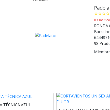
Padela
star_border
star_border
star_border
star_border
0 Clasifi
RONDA G
Barcelo
6444871
98 Prod
Miembro
A TÉCNICA AZUL