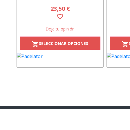
23,50 €
favorite_border
Deja tu opinión
SELECCIONAR OPCIONES
shopping_cart
shopping_cart
facebook
twitter
li
moneder
moneder
mo