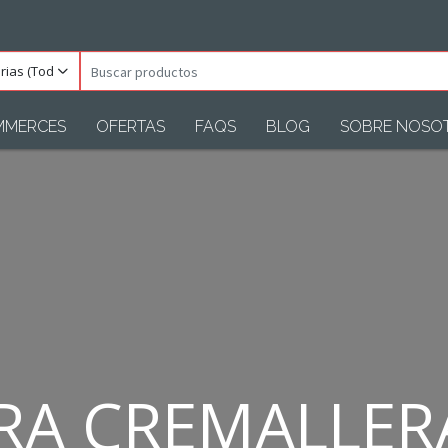
orias
Buscar
s)
productos
MMERCES
OFERTAS
FAQS
BLOG
SOBRE NOSO
A CREMALLER