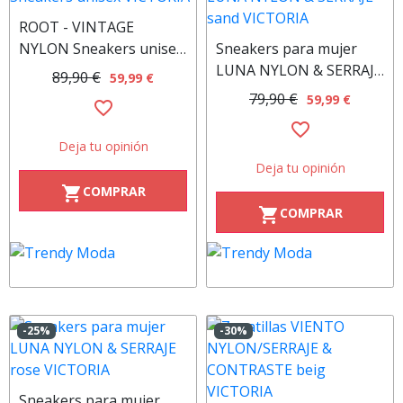
ROOT - VINTAGE
NYLON Sneakers unisex
Sneakers para mujer
VICTORIA
LUNA NYLON & SERRAJE
89,90 €
59,99 €
sand VICTORIA
79,90 €
59,99 €
favorite_border
favorite_border
Deja tu opinión
Deja tu opinión
COMPRAR
shopping_cart
COMPRAR
shopping_cart
-25%
-30%
Sneakers para mujer