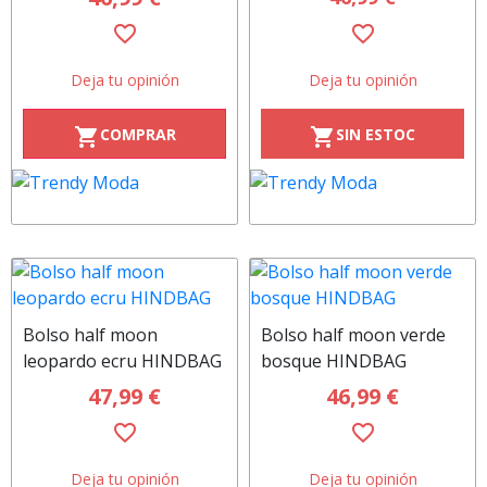
favorite_border
favorite_border
Deja tu opinión
Deja tu opinión
COMPRAR
SIN ESTOC
shopping_cart
shopping_cart
Bolso half moon
Bolso half moon verde
leopardo ecru HINDBAG
bosque HINDBAG
47,99 €
46,99 €
favorite_border
favorite_border
Deja tu opinión
Deja tu opinión