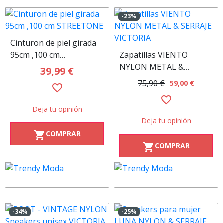
-23%
Cinturon de piel girada
95cm ,100 cm
Zapatillas VIENTO
STREETONE
NYLON METAL &
39,99 €
SERRAJE VICTORIA
75,90 €
59,00 €
favorite_border
favorite_border
Deja tu opinión
Deja tu opinión
COMPRAR
shopping_cart
COMPRAR
shopping_cart
-34%
-25%