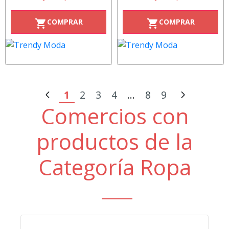
COMPRAR
COMPRAR
shopping_cart
shopping_cart
1
2
3
4
...
8
9
Comercios con
productos de la
Categoría Ropa