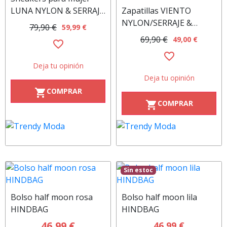
LUNA NYLON & SERRAJE
Zapatillas VIENTO
rose VICTORIA
NYLON/SERRAJE &
79,90 €
59,99 €
CONTRASTE beig
69,90 €
49,00 €
favorite_border
VICTORIA
favorite_border
Deja tu opinión
Deja tu opinión
COMPRAR
shopping_cart
COMPRAR
shopping_cart
Sin estoc
Bolso half moon rosa
Bolso half moon lila
HINDBAG
HINDBAG
46,99 €
46,99 €