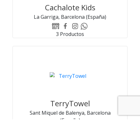
Cachalote Kids
La Garriga, Barcelona (España)
WEB
Facebook
Instagram
Whatsapp
Cachalote
Cachalote
Cachalote
Cachalote
3 Productos
Kids
Kids
Kids
Kids
TerryTowel
Sant Miquel de Balenya, Barcelona
(España)
WEB
Facebook
Instagram
Whatsapp
TerryTowel
TerryTowel
TerryTowel
TerryTowel
1 Productos