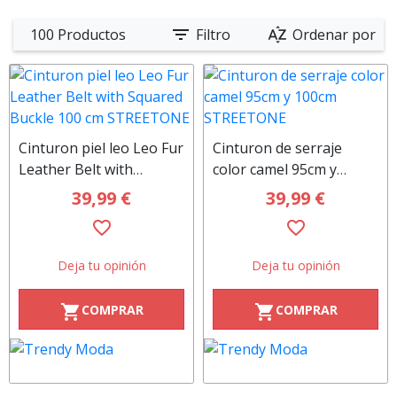
filter_list
sort_by_alpha
100 Productos
Filtro
Ordenar por
Cinturon piel leo Leo Fur
Cinturon de serraje
Leather Belt with
color camel 95cm y
Squared Buckle 100 cm
100cm STREETONE
39,99 €
39,99 €
STREETONE
favorite_border
favorite_border
Deja tu opinión
Deja tu opinión
COMPRAR
COMPRAR
shopping_cart
shopping_cart