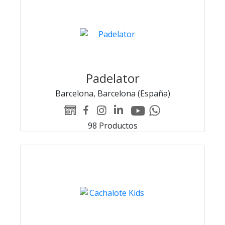
Padelator
Barcelona, Barcelona (España)
Youtube
Linked-
WEB
Facebook
Instagram
Whatsapp
Padelator
in
Padelator
Padelator
Padelator
Padelator
98 Productos
Padelator