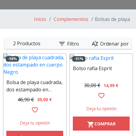
Inicio
Complementos
Bolsas de playa
filter_list
sort_by_alpha
2 Productos
Filtro
Ordenar por
-58%
-51%
Bolso rafia Esprit
Bolsa de playa cuadrada,
30,00 €
14,99 €
dos estampado en
favorite_border
cuerpo Negro
46,90 €
20,00 €
Deja tu opinión
favorite_border
Deja tu opinión
COMPRAR
shopping_cart