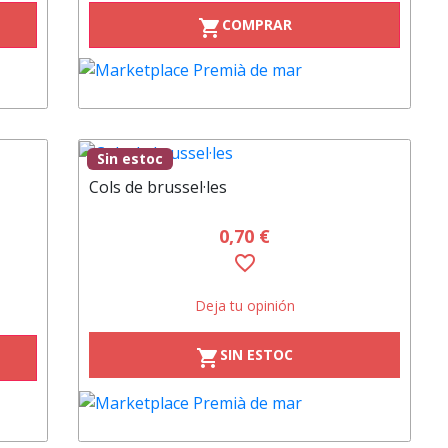
COMPRAR
shopping_cart
Sin estoc
Cols de brussel·les
0,70 €
favorite_border
Deja tu opinión
SIN ESTOC
shopping_cart