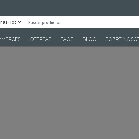
orias
Buscar
s)
productos
MMERCES
OFERTAS
FAQS
BLOG
SOBRE NOSO