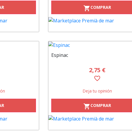
AR
COMPRAR
shopping_cart
Espinac
2,75 €
favorite_border
ión
Deja tu opinión
AR
COMPRAR
shopping_cart