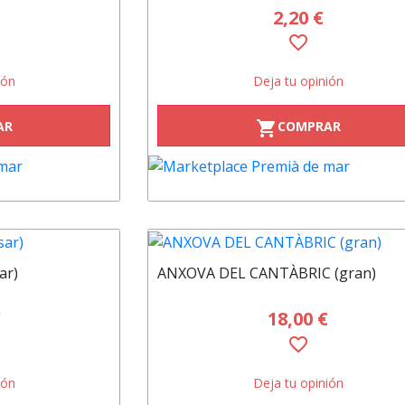
2,20 €
favorite_border
ión
Deja tu opinión
AR
COMPRAR
shopping_cart
ar)
ANXOVA DEL CANTÀBRIC (gran)
€
18,00 €
favorite_border
ión
Deja tu opinión