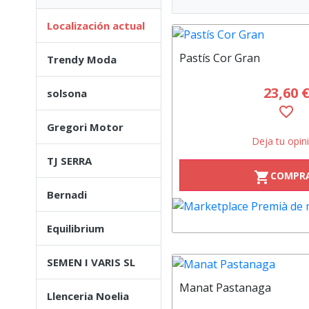
Localización actual
Pastís Cor Gran
Trendy Moda
23,60 
solsona
favorite_border
Gregori Motor
Deja tu opin
TJ SERRA
COMPR
shopping_cart
Bernadi
Equilibrium
SEMEN I VARIS SL
Manat Pastanaga
Llenceria Noelia