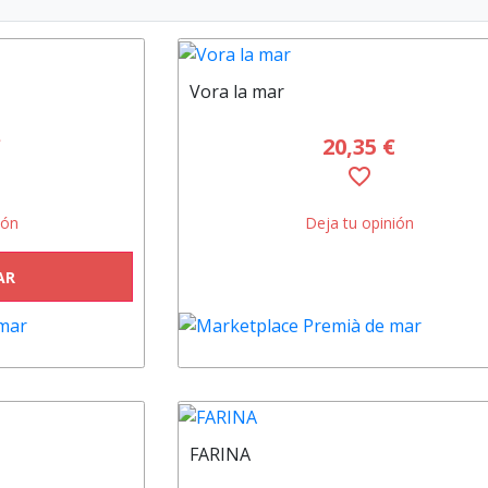
Vora la mar
€
20,35 €
favorite_border
ión
Deja tu opinión
CONSULTAR
AR
FARINA