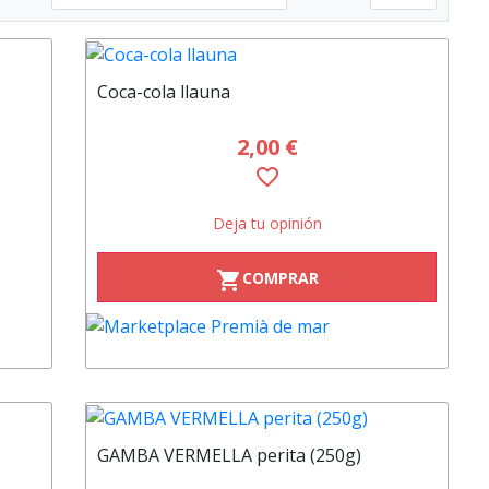
Coca-cola llauna
2,00 €
favorite_border
Deja tu opinión
COMPRAR
shopping_cart
GAMBA VERMELLA perita (250g)