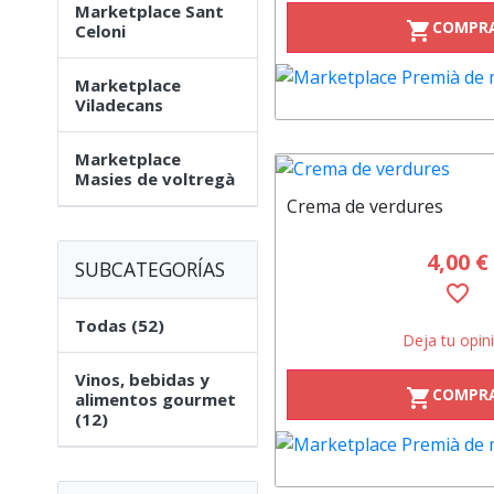
Marketplace Sant
COMPR
shopping_cart
Celoni
Marketplace
Viladecans
Marketplace
Masies de voltregà
Crema de verdures
4,00 €
SUBCATEGORÍAS
favorite_border
Todas (52)
Deja tu opin
Vinos, bebidas y
COMPR
shopping_cart
alimentos gourmet
(12)