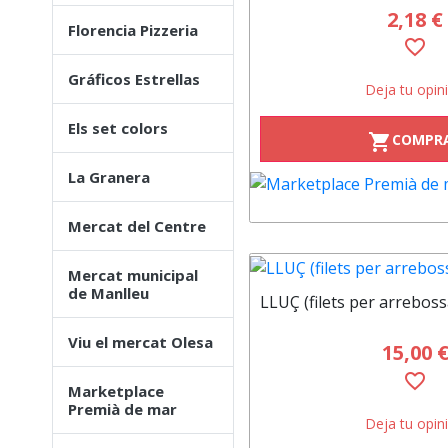
2,18 €
Florencia Pizzeria
favorite_border
Gráficos Estrellas
Deja tu opin
Els set colors
COMPR
shopping_cart
La Granera
Mercat del Centre
Mercat municipal
de Manlleu
LLUÇ (filets per arreboss
Viu el mercat Olesa
15,00 
favorite_border
Marketplace
Premià de mar
Deja tu opin