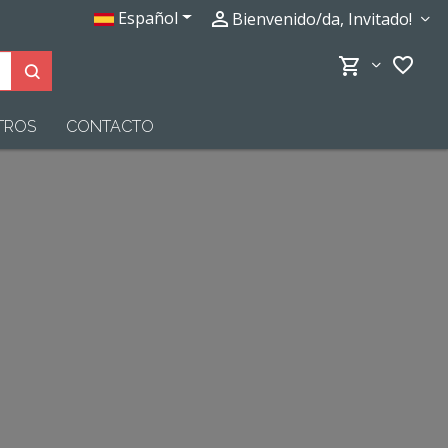
Español
perm_identity
Bienvenido/da, Invitado!
favorite_border
shopping_cart
Buscar productos
TROS
CONTACTO