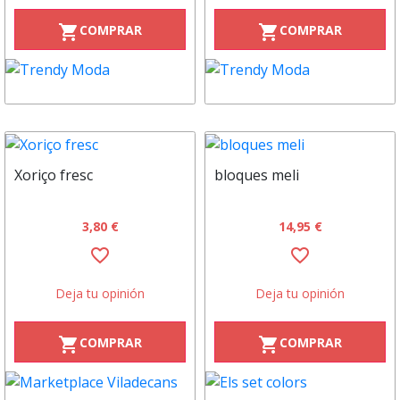
COMPRAR
COMPRAR
shopping_cart
shopping_cart
Xoriço fresc
bloques meli
3,80 €
14,95 €
favorite_border
favorite_border
Deja tu opinión
Deja tu opinión
COMPRAR
COMPRAR
shopping_cart
shopping_cart