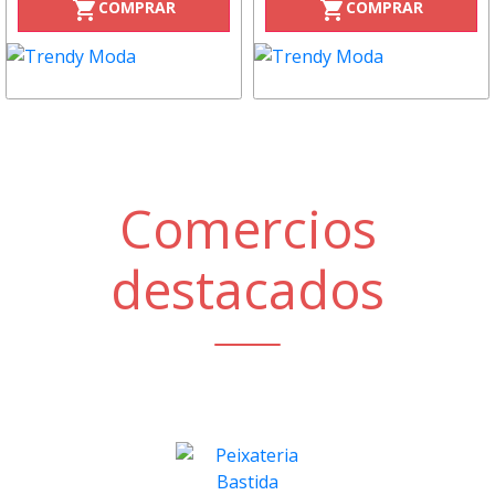
COMPRAR
COMPRAR
shopping_cart
shopping_cart
Comercios
destacados