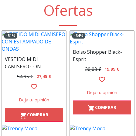
Ofertas
-51%
-34%
Bolso Shopper Black-
VESTIDO MIDI
Esprit
CAMISERO CON
30,00 €
19,99 €
ESTAMPADO DE ONDAS
54,95 €
27,45 €
favorite_border
favorite_border
Deja tu opinión
Deja tu opinión
COMPRAR
shopping_cart
COMPRAR
shopping_cart