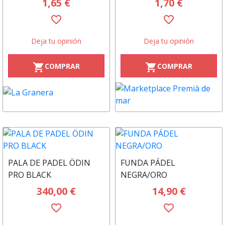
1,65 €
1,70 €
favorite_border
favorite_border
Deja tu opinión
Deja tu opinión
COMPRAR
COMPRAR
shopping_cart
shopping_cart
PALA DE PADEL ÖDIN
FUNDA PÁDEL
PRO BLACK
NEGRA/ORO
340,00 €
14,90 €
favorite_border
favorite_border