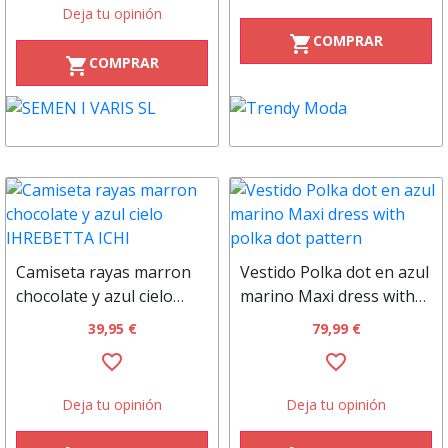
Deja tu opinión
COMPRAR
shopping_cart
COMPRAR
shopping_cart
Camiseta rayas marron
Vestido Polka dot en azul
chocolate y azul cielo
marino Maxi dress with
IHREBETTA ICHI
polka dot pattern
39,95 €
79,99 €
favorite_border
favorite_border
Deja tu opinión
Deja tu opinión