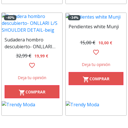
-40%
-34%
Pendientes white Munji
Sudadera hombro
15,00 €
10,00 €
descubierto- ONLLARI
favorite_border
L/S SHOULDER DETAIL-
32,99 €
19,99 €
beig
Deja tu opinión
favorite_border
Deja tu opinión
COMPRAR
shopping_cart
COMPRAR
shopping_cart