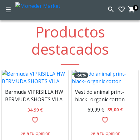
0
search
favorite_border
shopping_cart
C
d
Moneder
la
Productos
c
Market
destacados
-50%
Bermuda VIPRISILLA HW
Vestido animal print-
BERMUDA SHORTS VILA
black- organic cotton
69,99 €
35,00 €
34,99 €
favorite_border
favorite_border
Deja tu opinión
Deja tu opinión