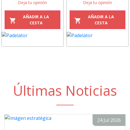
Deja tu opinión
Deja tu opinión
AÑADIR A LA
AÑADIR A LA
shopping_cart
shopping_cart
CESTA
CESTA
Últimas Noticias
24 Jul 2026