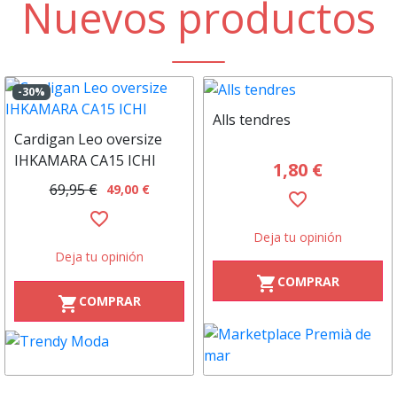
Nuevos productos
-30%
Alls tendres
Cardigan Leo oversize
IHKAMARA CA15 ICHI
1,80 €
69,95 €
49,00 €
favorite_border
favorite_border
Deja tu opinión
Deja tu opinión
COMPRAR
shopping_cart
COMPRAR
shopping_cart