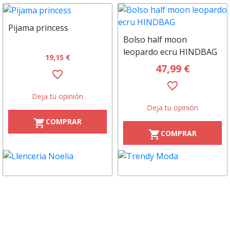
Pijama princess
Bolso half moon
leopardo ecru HINDBAG
19,15 €
47,99 €
favorite_border
favorite_border
Deja tu opinión
Deja tu opinión
COMPRAR
shopping_cart
COMPRAR
shopping_cart