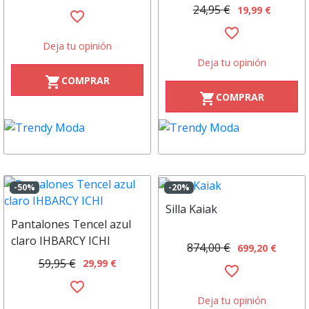
FREEQUENT
24,95 €
19,99 €
favorite_border
favorite_border
Deja tu opinión
Deja tu opinión
COMPRAR
shopping_cart
COMPRAR
shopping_cart
-50%
-20%
Silla Kaiak
Pantalones Tencel azul
claro IHBARCY ICHI
874,00 €
699,20 €
59,95 €
29,99 €
favorite_border
favorite_border
Deja tu opinión