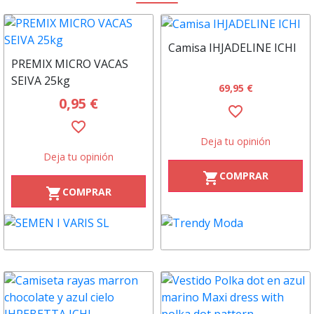
Camisa IHJADELINE ICHI
PREMIX MICRO VACAS
SEIVA 25kg
69,95 €
0,95 €
favorite_border
favorite_border
Deja tu opinión
Deja tu opinión
COMPRAR
shopping_cart
COMPRAR
shopping_cart