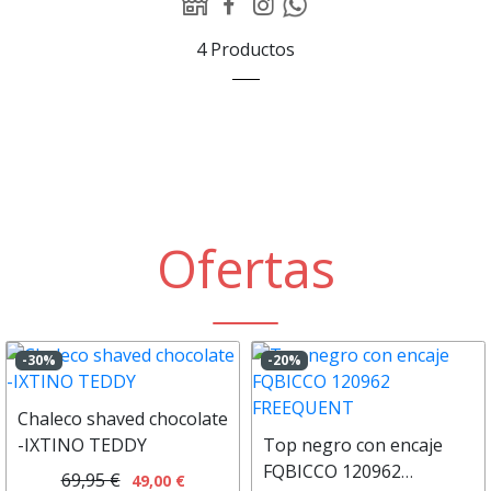
WEB
Facebook
Instagram
Whatsapp
Pollastre
Pollastre
Pollastre
Pollastre
4 Productos
ecològic
ecològic
ecològic
ecològic
Bec
Bec
Bec
Bec
d'Or
d'Or
d'Or
d'Or
Ofertas
-30%
-20%
Chaleco shaved chocolate
-IXTINO TEDDY
Top negro con encaje
FQBICCO 120962
69,95 €
49,00 €