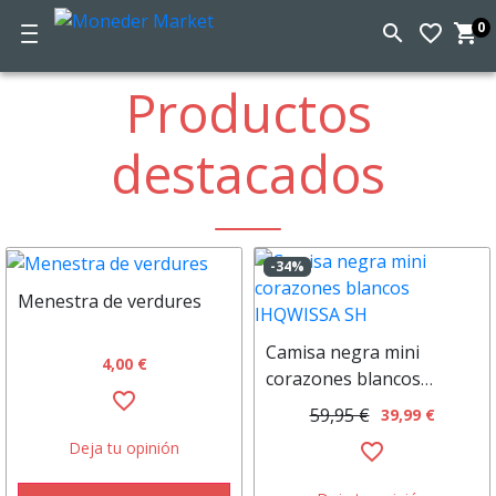
0
search
favorite_border
shopping_cart
C
d
Moneder
la
Productos
c
Market
destacados
-34%
Menestra de verdures
Camisa negra mini
4,00 €
corazones blancos
favorite_border
IHQWISSA SH
59,95 €
39,99 €
Deja tu opinión
favorite_border