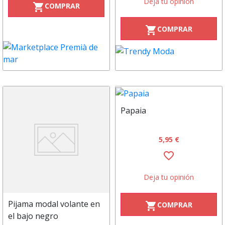
Deja tu opinión
COMPRAR
shopping_cart
COMPRAR
shopping_cart
Papaia
5,95 €
favorite_border
Deja tu opinión
Pijama modal volante en
COMPRAR
shopping_cart
el bajo negro