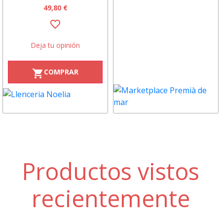
49,80 €
favorite_border
Deja tu opinión
COMPRAR
shopping_cart
Productos vistos
recientemente