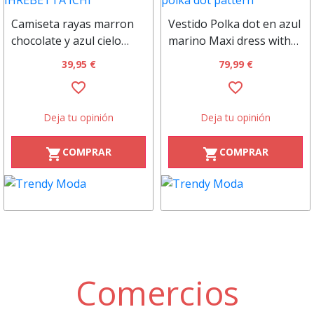
Camiseta rayas marron
Vestido Polka dot en azul
chocolate y azul cielo
marino Maxi dress with
IHREBETTA ICHI
polka dot pattern
39,95 €
79,99 €
favorite_border
favorite_border
Deja tu opinión
Deja tu opinión
COMPRAR
COMPRAR
shopping_cart
shopping_cart
Comercios