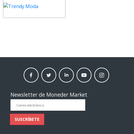
facebook
twitter
linkedin
Youtube
instagram
moneder
moneder
moneder
moneder
moneder
market
market
market
market
market
Newsletter de Moneder Market
Correo
electrónico
SUSCRÍBETE