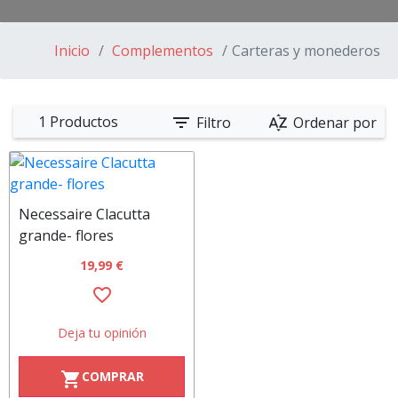
Inicio
Complementos
Carteras y monederos
filter_list
sort_by_alpha
1 Productos
Filtro
Ordenar por
Necessaire Clacutta
grande- flores
19,99 €
favorite_border
Deja tu opinión
COMPRAR
shopping_cart