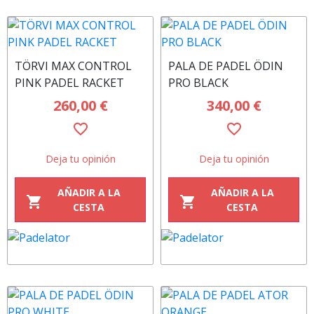
TÖRVI MAX CONTROL
PALA DE PADEL ÖDIN
PINK PADEL RACKET
PRO BLACK
260,00 €
340,00 €
favorite_border
favorite_border
Deja tu opinión
Deja tu opinión
AÑADIR A LA
AÑADIR A LA
shopping_cart
shopping_cart
CESTA
CESTA