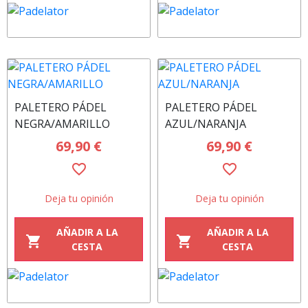
PALETERO PÁDEL
PALETERO PÁDEL
NEGRA/AMARILLO
AZUL/NARANJA
69,90 €
69,90 €
favorite_border
favorite_border
Deja tu opinión
Deja tu opinión
AÑADIR A LA
AÑADIR A LA
shopping_cart
shopping_cart
CESTA
CESTA