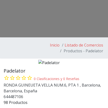
Inicio
Listado de Comercios
Productos - Padelator
Padelator
star_border
star_border
star_border
star_border
star_border
0 Clasificaciones y 0 Reseñas
RONDA GUINEUETA VELLA NUM.6, PTA 1 , Barcelona,
Barcelona, España
644487106
98 Productos