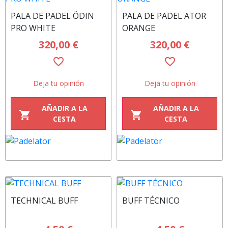
PALA DE PADEL ÖDIN
PALA DE PADEL ATOR
PRO WHITE
ORANGE
320,00 €
320,00 €
favorite_border
favorite_border
Deja tu opinión
Deja tu opinión
AÑADIR A LA
AÑADIR A LA
shopping_cart
shopping_cart
CESTA
CESTA
TECHNICAL BUFF
BUFF TÉCNICO