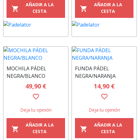
AÑADIR A LA
AÑADIR A LA
shopping_cart
shopping_cart
CESTA
CESTA
MOCHILA PÁDEL
FUNDA PÁDEL
NEGRA/BLANCO
NEGRA/NARANJA
49,90 €
14,90 €
favorite_border
favorite_border
Deja tu opinión
Deja tu opinión
AÑADIR A LA
AÑADIR A LA
shopping_cart
shopping_cart
CESTA
CESTA