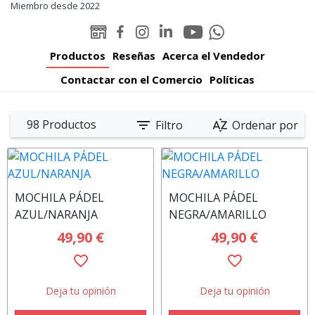
Miembro desde 2022
Youtube
Linked-
WEB
Facebook
Instagram
Whatsapp
Padelator
in
Padelator
Padelator
Padelator
Padelator
Productos
Reseñas
Acerca el Vendedor
Padelator
Contactar con el Comercio
Políticas
filter_list
sort_by_alpha
98 Productos
Filtro
Ordenar por
MOCHILA PÁDEL
MOCHILA PÁDEL
AZUL/NARANJA
NEGRA/AMARILLO
49,90 €
49,90 €
favorite_border
favorite_border
Deja tu opinión
Deja tu opinión