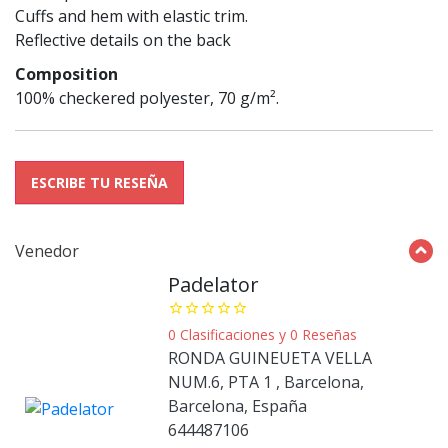
Cuffs and hem with elastic trim.
Reflective details on the back
Composition
100% checkered polyester, 70 g/m².
ESCRIBE TU RESEÑA
Venedor
Padelator
star_border
star_border
star_border
star_border
star_border
0 Clasificaciones y 0 Reseñas
RONDA GUINEUETA VELLA
NUM.6, PTA 1 , Barcelona,
Barcelona, España
644487106