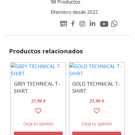
98 Productos
Miembro desde 2022
Youtube
Linked-
WEB
Facebook
Instagram
Whatsapp
Padelator
in
Padelator
Padelator
Padelator
Padelator
Padelator
Productos relacionados
W
GREY TECHNICAL T-
GOLD TECHNICAL T-
SHIRT
SHIRT
21,90 €
21,90 €
favorite_border
favorite_border
Deja tu opinión
Deja tu opinión