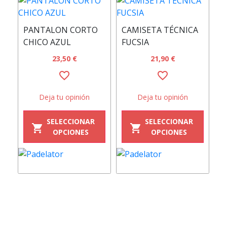
C
PANTALON CORTO
CAMISETA TÉCNICA
N
CHICO AZUL
FUCSIA
23,50 €
21,90 €
favorite_border
favorite_border
Deja tu opinión
Deja tu opinión
SELECCIONAR
SELECCIONAR
shopping_cart
shopping_cart
OPCIONES
OPCIONES