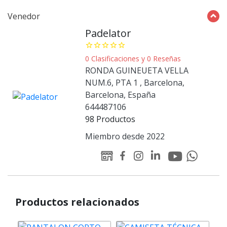
Venedor
Padelator
star_border
star_border
star_border
star_border
star_border
0 Clasificaciones y 0 Reseñas
RONDA GUINEUETA VELLA
NUM.6, PTA 1 , Barcelona,
Barcelona, España
644487106
98 Productos
Miembro desde 2022
Youtube
Linked-
WEB
Facebook
Instagram
Whatsapp
Padelator
in
Padelator
Padelator
Padelator
Padelator
Padelator
Productos relacionados