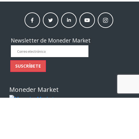
facebook
twitter
linkedin
Youtube
instagram
moneder
moneder
moneder
moneder
moneder
market
market
market
market
market
Newsletter de Moneder Market
Correo
electrónico
SUSCRÍBETE
Moneder Market
Enlaces de interés
Sobre Nosotros