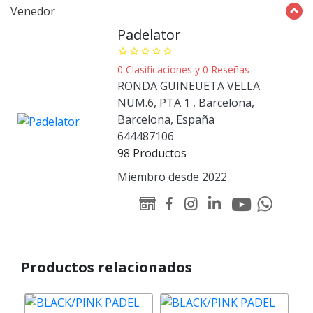
Venedor
Padelator
star_border
star_border
star_border
star_border
star_border
0 Clasificaciones y 0 Reseñas
RONDA GUINEUETA VELLA
NUM.6, PTA 1 , Barcelona,
Barcelona, España
644487106
98 Productos
Miembro desde 2022
Youtube
Linked-
WEB
Facebook
Instagram
Whatsapp
Padelator
in
Padelator
Padelator
Padelator
Padelator
Padelator
Productos relacionados