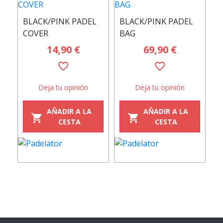
BLACK/PINK PADEL
BLACK/PINK PADEL
B
COVER
BAG
C
14,90 €
69,90 €
favorite_border
favorite_border
Deja tu opinión
Deja tu opinión
AÑADIR A LA
AÑADIR A LA
shopping_cart
shopping_cart
CESTA
CESTA