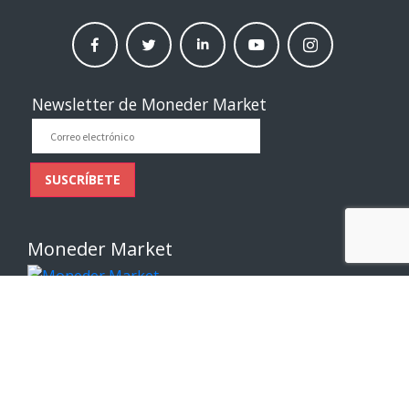
facebook
twitter
linkedin
Youtube
instagram
moneder
moneder
moneder
moneder
moneder
market
market
market
market
market
Newsletter de Moneder Market
Correo
electrónico
SUSCRÍBETE
Moneder Market
Enlaces de interés
Sobre Nosotros
Contáctenos