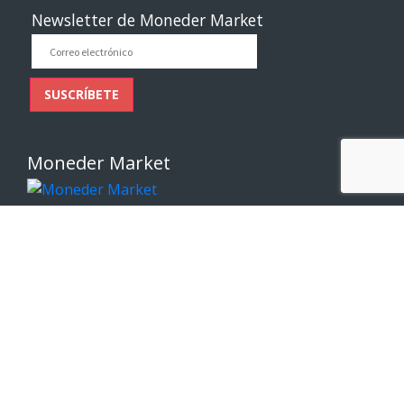
Newsletter de Moneder Market
Correo
electrónico
SUSCRÍBETE
Moneder Market
Enlaces de interés
Sobre Nosotros
Contáctenos
Comparte tu Opinión
Condiciones generales de compra
Política de privacidad