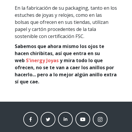
En la fabricación de su packaging, tanto en los
estuches de joyas y relojes, como en las
bolsas que ofrecen en sus tiendas, utilizan
papel y cartón procedentes de la tala
sostenible con certificación FSC.
Sabemos que ahora mismo los ojos te
hacen chiribitas, así que entra en su
web
S'inergy Joyas
y mira todo lo que
ofrecen, no se te van a caer los anillos por
hacerlo... pero a lo mejor algún anillo extra
sí que cae.
facebook
twitter
linkedin
Youtube
instagram
moneder
moneder
moneder
moneder
moneder
market
market
market
market
market