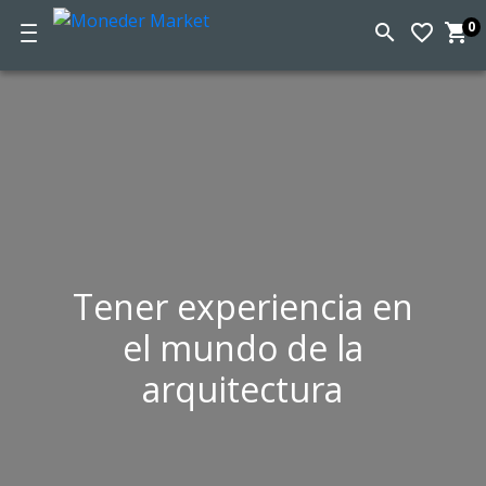
0
search
favorite_border
shopping_cart
C
d
la
c
Tener experiencia en
el mundo de la
arquitectura