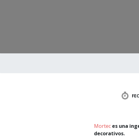
FE
Mortec
es una ing
decorativos.