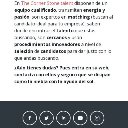
En
The Corner Stone talent
disponen de un
equipo cualificado
, transmiten
energía y
pasión
, son expertos en
matching
(buscan al
candidato ideal para tu empresa), saben
donde encontrar el
talento
que estás
buscando, son
cercanos
y usan
procedimientos innovadores
a nivel de
seleción
de
candidatos
para dar justo con lo
que andas buscando.
¿Aún tienes dudas? Pues entra en su web,
contacta con ellos y seguro que se disipan
como la niebla con la ayuda del sol.
facebook
twitter
linkedin
Youtube
instagram
moneder
moneder
moneder
moneder
moneder
market
market
market
market
market