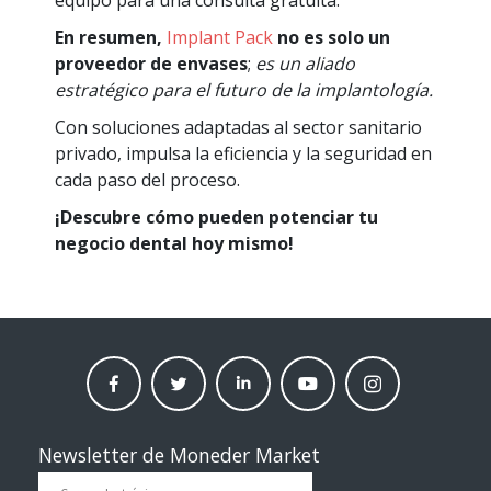
En resumen,
Implant Pack
no es solo un
proveedor de envases
;
es un aliado
estratégico para el futuro de la implantología.
Con soluciones adaptadas al sector sanitario
privado, impulsa la eficiencia y la seguridad en
cada paso del proceso.
¡Descubre cómo pueden potenciar tu
negocio dental hoy mismo!
facebook
twitter
linkedin
Youtube
instagram
moneder
moneder
moneder
moneder
moneder
market
market
market
market
market
Newsletter de Moneder Market
Correo