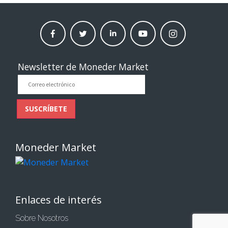
facebook
twitter
linkedin
Youtube
instagram
moneder
moneder
moneder
moneder
moneder
market
market
market
market
market
Newsletter de Moneder Market
Correo
electrónico
SUSCRÍBETE
Moneder Market
Enlaces de interés
Sobre Nosotros