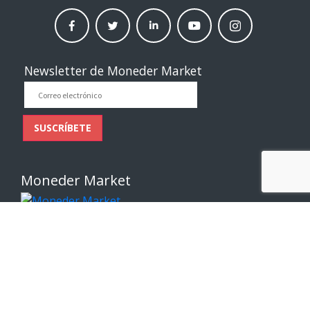
facebook
twitter
linkedin
Youtube
instagram
moneder
moneder
moneder
moneder
moneder
market
market
market
market
market
Newsletter de Moneder Market
Correo
electrónico
SUSCRÍBETE
Moneder Market
Enlaces de interés
Sobre Nosotros
Contáctenos