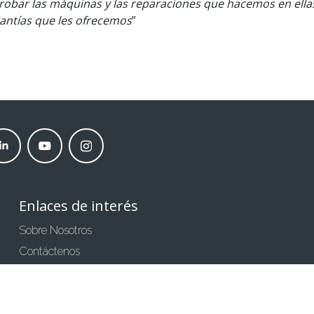
obar las máquinas y las reparaciones que hacemos en ella
rantías que les ofrecemos
”
nkedin
Youtube
instagram
neder
moneder
moneder
rket
market
market
Enlaces de interés
Sobre Nosotros
Contáctenos
Comparte tu Opinión
Condiciones generales de compra