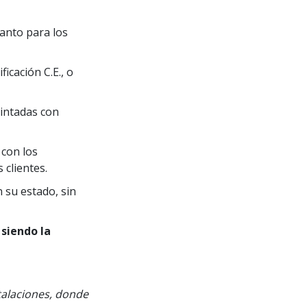
tanto para los
icación C.E., o
intadas con
y con los
 clientes.
 su estado, sin
siendo la
talaciones, donde