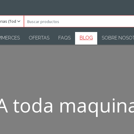
orias
Buscar
s)
productos
MMERCES
OFERTAS
FAQS
BLOG
SOBRE NOSO
A toda maquin