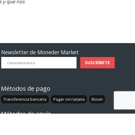
s y que nos
Newsletter de Moneder Market
Correo
SUSCRÍBETE
electrónico
Métodos de pago
Transferencia bancaria
Pagar con tarjeta
Bizum
Métodos de envío
Entrega a domicilio
Recoger en tienda