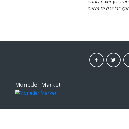
podrán ver y compr
permite dar las ga
facebook
twitter
li
moneder
moneder
mo
market
market
ma
Moneder Market