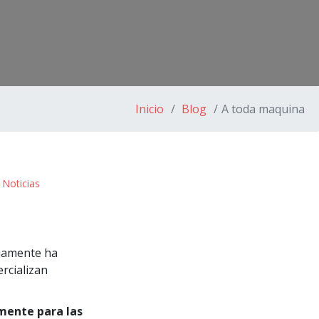
Inicio
Blog
A toda maquina
:
Noticias
nuamente ha
ercializan
mente para las