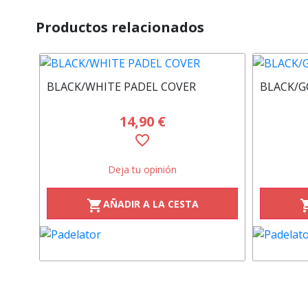
Productos relacionados
BLACK/WHITE PADEL COVER
BLACK/G
14,90 €
favorite_border
Deja tu opinión
AÑADIR A LA CESTA
shopping_cart
shoppi