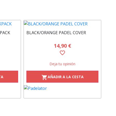
BLA
KPACK
BLACK/ORANGE PADEL COVER
14,90 €
favorite_border
Deja tu opinión
TA
AÑADIR A LA CESTA
shopping_cart