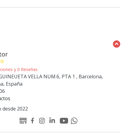
tor
star_border
caciones y 0 Reseñas
UINEUETA VELLA NUM.6, PTA 1 , Barcelona,
na, España
06
uctos
 desde 2022
Youtube
Linked-
WEB
Facebook
Instagram
Whatsapp
Padelator
in
Padelator
Padelator
Padelator
Padelator
Padelator