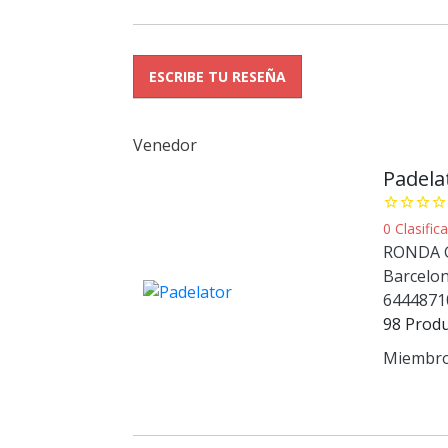
ESCRIBE TU RESEÑA
Venedor
Padela
star_border
star_border
star_border
star_border
0 Clasifi
RONDA G
Barcelo
6444871
98 Prod
Miembro