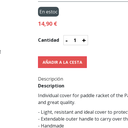
En estoc
14,90 €
-
+
Cantidad
AÑADIR A LA CESTA
Descripción
Description
Individual cover for paddle racket of the 
and great quality.
- Light, resistant and ideal cover to prote
- Extendable outer handle to carry over t
- Handmade