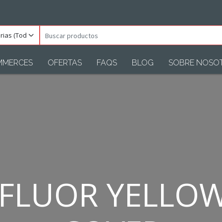
orias
Buscar
s)
productos
MMERCES
OFERTAS
FAQS
BLOG
SOBRE NOSO
/FLUOR YELLOW