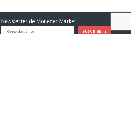
Newsletter de Moneder Market
Correo
SUSCRÍBETE
electrónico
Métodos de pago
Transferencia bancaria
Pagar con tarjeta
Bizum
Métodos de envío
Entrega a domicilio
Recoger en tienda