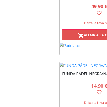
49,90 
favorite_border
Deixa la teva o
AFEGIR A LA 
shopping_cart
FUNDA PÁDEL NEGRA/N
14,90 
favorite_border
Deixa la teva o