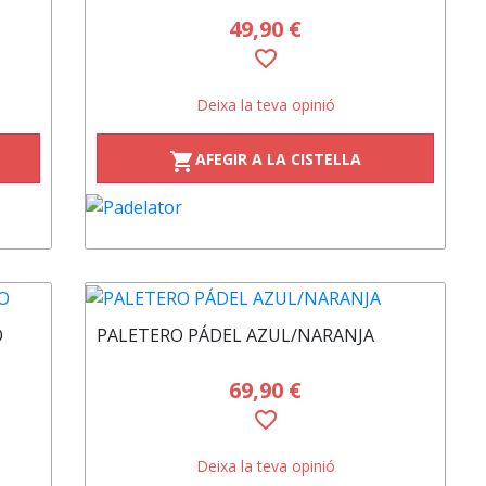
49,90 €
favorite_border
Deixa la teva opinió
AFEGIR A LA CISTELLA
shopping_cart
O
PALETERO PÁDEL AZUL/NARANJA
69,90 €
favorite_border
Deixa la teva opinió