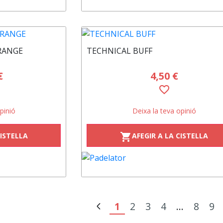
RANGE
TECHNICAL BUFF
€
4,50 €
favorite_border
pinió
Deixa la teva opinió
CISTELLA
AFEGIR A LA CISTELLA
shopping_cart
1
2
3
4
...
8
9