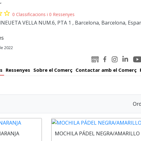
r
order
star_border
0 Classificacions i 0 Ressenyes
EUETA VELLA NUM.6, PTA 1 , Barcelona, Barcelona, Espa
es
e 2022
You
Linked-
WEB
Facebook
Instagram
Pad
in
Padelator
Padelator
Padelator
s
Ressenyes
Sobre el Comerç
Contactar amb el Comerç
Padelato
Ord
NARANJA
MOCHILA PÁDEL NEGRA/AMARILLO