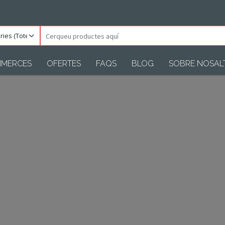
ories
Cerqueu
)
productes
aquí
MERCES
OFERTES
FAQS
BLOG
SOBRE NOSAL