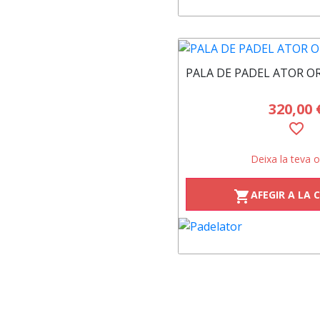
PALA DE PADEL ATOR O
320,00 
favorite_border
Deixa la teva o
AFEGIR A LA 
shopping_cart