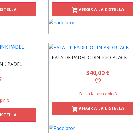
CISTELLA
AFEGIR A LA CISTELLA
shopping_cart
PALA DE PADEL ÖDIN PRO BLACK
NK PADEL
340,00 €
€
favorite_border
Deixa la teva opinió
pinió
AFEGIR A LA CISTELLA
shopping_cart
CISTELLA