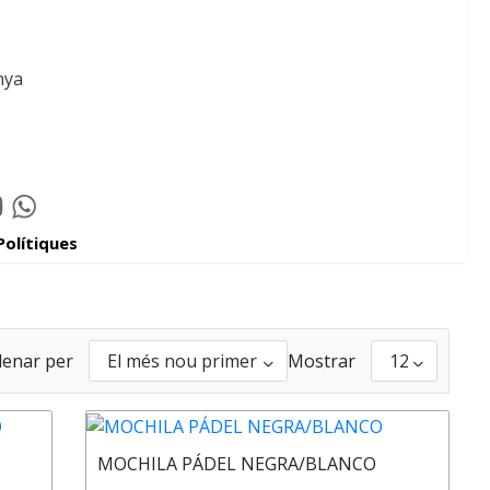
nya
tube
Whatsapp
elator
Padelator
Polítiques
r
enar per
Mostrar
MOCHILA PÁDEL NEGRA/BLANCO