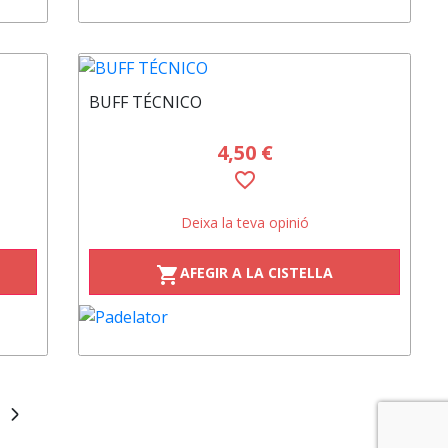
BUFF TÉCNICO
4,50 €
favorite_border
Deixa la teva opinió
AFEGIR A LA CISTELLA
shopping_cart