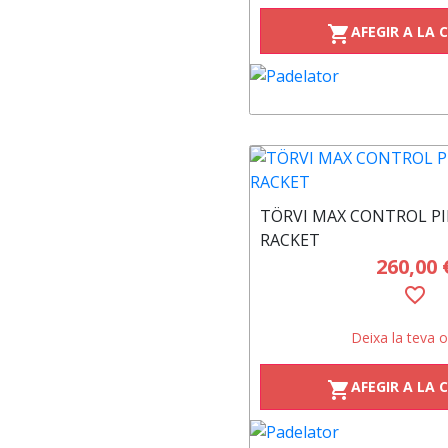
AFEGIR A LA 
shopping_cart
TÖRVI MAX CONTROL PI
RACKET
260,00 
favorite_border
Deixa la teva o
AFEGIR A LA 
shopping_cart