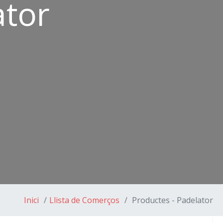
ator
Inici
Llista de Comerços
Productes - Padelator