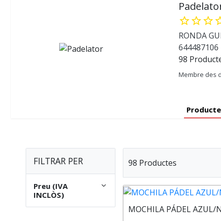
Padelato
star_border
star_border
star_border
star_b
RONDA GUIN
644487106
98 Product
Membre des d
Producte
FILTRAR PER
98 Productes
Preu (IVA
INCLÒS)
MOCHILA PÁDEL AZUL/