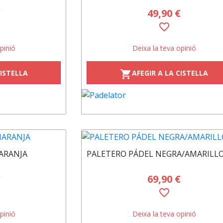
€
49,90 €
favorite_border
pinió
Deixa la teva opinió
CISTELLA
AFEGIR A LA CISTELLA
shopping_cart
ARANJA
PALETERO PÁDEL NEGRA/AMARILL
€
69,90 €
favorite_border
pinió
Deixa la teva opinió