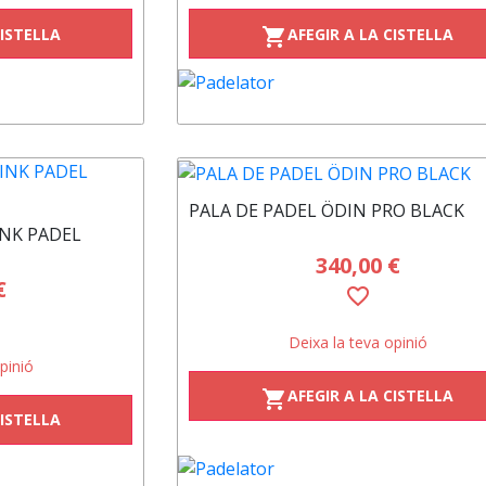
CISTELLA
AFEGIR A LA CISTELLA
shopping_cart
PALA DE PADEL ÖDIN PRO BLACK
NK PADEL
340,00 €
€
favorite_border
Deixa la teva opinió
pinió
AFEGIR A LA CISTELLA
shopping_cart
CISTELLA