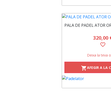
PALA DE PADEL ATOR O
320,00 
favorite_border
Deixa la teva o
AFEGIR A LA 
shopping_cart