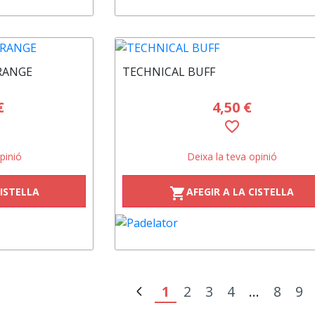
RANGE
TECHNICAL BUFF
€
4,50 €
favorite_border
pinió
Deixa la teva opinió
CISTELLA
AFEGIR A LA CISTELLA
shopping_cart
1
2
3
4
...
8
9