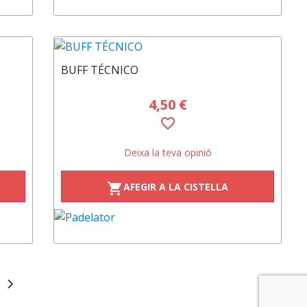
BUFF TÉCNICO
4,50 €
favorite_border
Deixa la teva opinió
AFEGIR A LA CISTELLA
shopping_cart