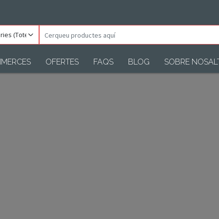
ories
Cerqueu
)
productes
aquí
MERCES
OFERTES
FAQS
BLOG
SOBRE NOSAL