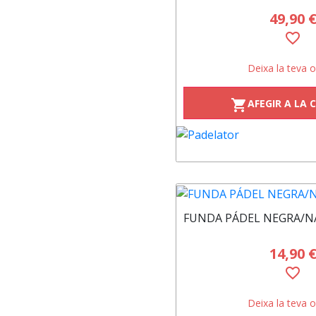
49,90 
favorite_border
Deixa la teva o
AFEGIR A LA 
shopping_cart
FUNDA PÁDEL NEGRA/N
14,90 
favorite_border
Deixa la teva o