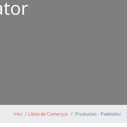
ator
Inici
Llista de Comerços
Productes - Padelator