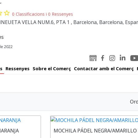
r
order
star_border
0 Classificacions i 0 Ressenyes
EUETA VELLA NUM.6, PTA 1 , Barcelona, Barcelona, Espa
es
e 2022
You
Linked-
WEB
Facebook
Instagram
Pad
in
Padelator
Padelator
Padelator
s
Ressenyes
Sobre el Comerç
Contactar amb el Comerç
Padelato
Ord
NARANJA
MOCHILA PÁDEL NEGRA/AMARILLO