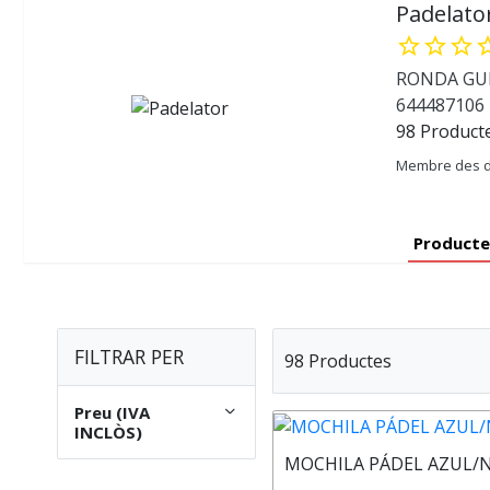
Padelato
star_border
star_border
star_border
star_b
RONDA GUIN
644487106
98 Product
Membre des d
Producte
FILTRAR PER
98 Productes
Preu (IVA
INCLÒS)
MOCHILA PÁDEL AZUL/