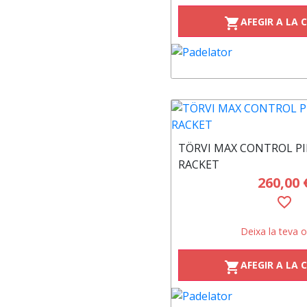
AFEGIR A LA 
shopping_cart
TÖRVI MAX CONTROL PI
RACKET
260,00 
favorite_border
Deixa la teva o
AFEGIR A LA 
shopping_cart