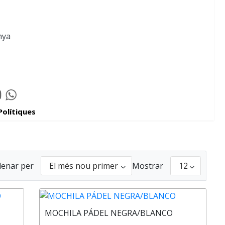
nya
tube
Whatsapp
elator
Padelator
Polítiques
r
enar per
Mostrar
MOCHILA PÁDEL NEGRA/BLANCO