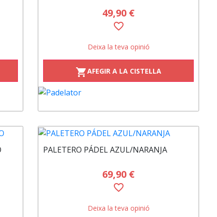
49,90 €
favorite_border
Deixa la teva opinió
AFEGIR A LA CISTELLA
shopping_cart
O
PALETERO PÁDEL AZUL/NARANJA
69,90 €
favorite_border
Deixa la teva opinió