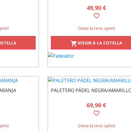
€
49,90 €
favorite_border
pinió
Deixa la teva opinió
CISTELLA
AFEGIR A LA CISTELLA
shopping_cart
ARANJA
PALETERO PÁDEL NEGRA/AMARILL
€
69,90 €
favorite_border
pinió
Deixa la teva opinió