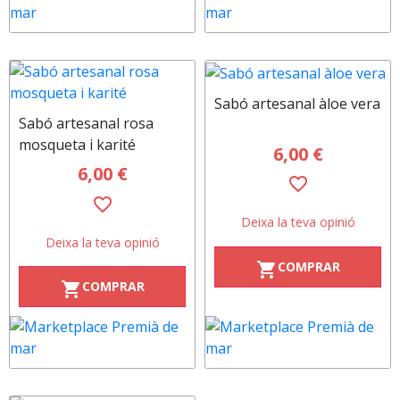
Sabó artesanal àloe vera
Sabó artesanal rosa
mosqueta i karité
6,00 €
6,00 €
favorite_border
favorite_border
Deixa la teva opinió
Deixa la teva opinió
COMPRAR
shopping_cart
COMPRAR
shopping_cart