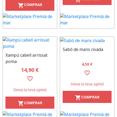
COMPRAR
shopping_cart
Sabó de mans civada
Xampú cabell arrissat
poma
4,50 €
14,90 €
favorite_border
favorite_border
Deixa la teva opinió
Deixa la teva opinió
COMPRAR
shopping_cart
COMPRAR
shopping_cart