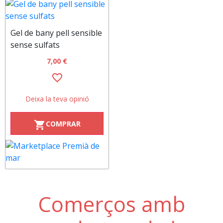
Gel de bany pell sensible
sense sulfats
7,00 €
favorite_border
Deixa la teva opinió
COMPRAR
shopping_cart
Comerços amb