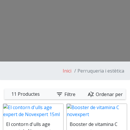
Inici
Perruqueria i estètica
filter_list
sort_by_alpha
11 Productes
Filtre
Ordenar per
El contorn d'ulls age
Booster de vitamina C