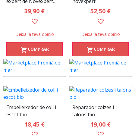
expert de Novexpert
novexpert
15ml
39,90 €
52,50 €
favorite_border
favorite_border
Deixa la teva opinió
Deixa la teva opinió
COMPRAR
COMPRAR
shopping_cart
shopping_cart
Embelleixedor de coll i
Reparador colzes i
escot bio
talons bio
18,45 €
19,00 €
favorite_border
favorite_border