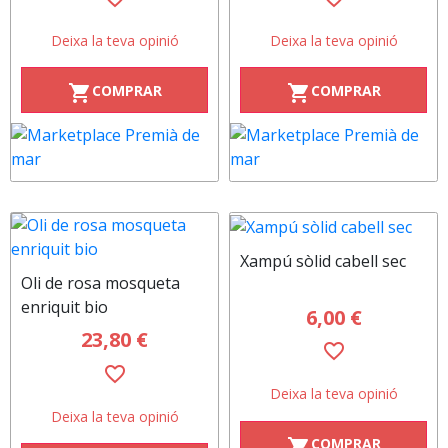
Deixa la teva opinió
Deixa la teva opinió
COMPRAR
COMPRAR
shopping_cart
shopping_cart
Xampú sòlid cabell sec
Oli de rosa mosqueta
enriquit bio
6,00 €
23,80 €
favorite_border
favorite_border
Deixa la teva opinió
Deixa la teva opinió
COMPRAR
shopping_cart