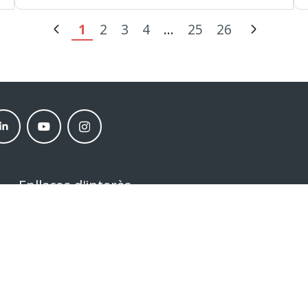
1
2
3
4
...
25
26
nkedin
Youtube
instagram
neder
moneder
moneder
rket
market
market
Enllaços d'interès
Sobre Nosaltres
Contacta'ns
Comparteix la teva Opinió
Condicions generals de compra
Política de privacitat