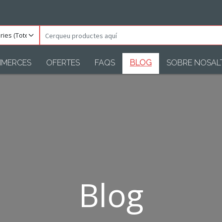
ories
Cerqueu
)
productes
aquí
MERCES
OFERTES
FAQS
BLOG
SOBRE NOSAL
Blog