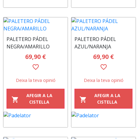
PALETERO PÁDEL
PALETERO PÁDEL
NEGRA/AMARILLO
AZUL/NARANJA
69,90 €
69,90 €
favorite_border
favorite_border
Deixa la teva opinió
Deixa la teva opinió
AFEGIR A LA
AFEGIR A LA
shopping_cart
shopping_cart
CISTELLA
CISTELLA