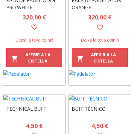
PALA DE PADEL ÖDIN
PALA DE PADEL ATOR
PRO WHITE
ORANGE
320,00 €
320,00 €
favorite_border
favorite_border
Deixa la teva opinió
Deixa la teva opinió
AFEGIR A LA
AFEGIR A LA
shopping_cart
shopping_cart
CISTELLA
CISTELLA
TECHNICAL BUFF
BUFF TÉCNICO
4,50 €
4,50 €