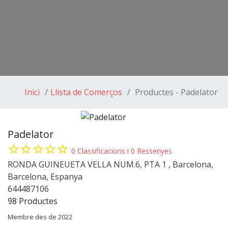
Inici
Llista de Comerços
Productes - Padelator
Padelator
star_border
star_border
star_border
star_border
star_border
0 Classificacions i 0 Ressenyes
RONDA GUINEUETA VELLA NUM.6, PTA 1 , Barcelona,
Barcelona, Espanya
644487106
98 Productes
Membre des de 2022