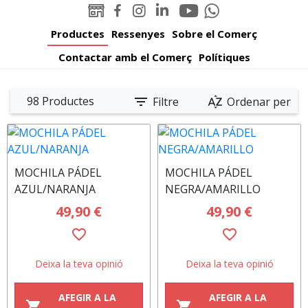
Youtube
Linked-
WEB
Facebook
Instagram
Whatsapp
Padelator
in
Padelator
Padelator
Padelator
Padelator
Productes
Ressenyes
Sobre el Comerç
Padelator
Contactar amb el Comerç
Polítiques
filter_list
sort_by_alpha
98 Productes
Filtre
Ordenar per
MOCHILA PÁDEL
MOCHILA PÁDEL
AZUL/NARANJA
NEGRA/AMARILLO
49,90 €
49,90 €
favorite_border
favorite_border
Deixa la teva opinió
Deixa la teva opinió
AFEGIR A LA
AFEGIR A LA
shopping_cart
shopping_cart