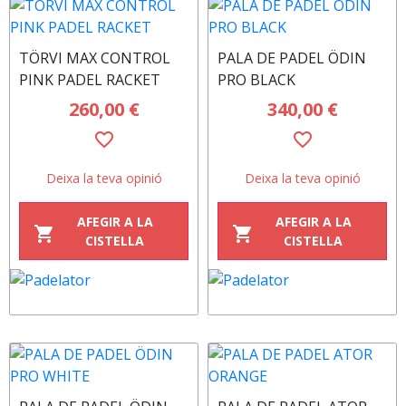
TÖRVI MAX CONTROL
PALA DE PADEL ÖDIN
PINK PADEL RACKET
PRO BLACK
260,00 €
340,00 €
favorite_border
favorite_border
Deixa la teva opinió
Deixa la teva opinió
AFEGIR A LA
AFEGIR A LA
shopping_cart
shopping_cart
CISTELLA
CISTELLA