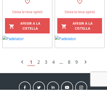
favorite_border
favorite_border
Deixa la teva opinió
Deixa la teva opinió
AFEGIR A LA
AFEGIR A LA
shopping_cart
shopping_cart
CISTELLA
CISTELLA
1
2
3
4
...
8
9
facebook
twitter
linkedin
Youtube
instagram
moneder
moneder
moneder
moneder
moneder
market
market
market
market
market
Newsletter de Moneder Market