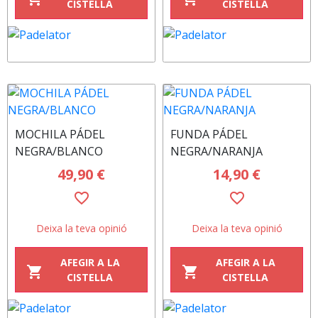
CISTELLA
CISTELLA
MOCHILA PÁDEL
FUNDA PÁDEL
NEGRA/BLANCO
NEGRA/NARANJA
49,90 €
14,90 €
favorite_border
favorite_border
Deixa la teva opinió
Deixa la teva opinió
AFEGIR A LA
AFEGIR A LA
shopping_cart
shopping_cart
CISTELLA
CISTELLA