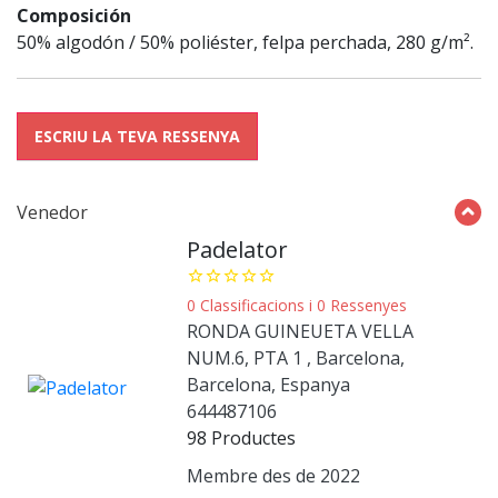
Composición
50% algodón / 50% poliéster, felpa perchada, 280 g/m².
ESCRIU LA TEVA RESSENYA
Venedor
Padelator
star_border
star_border
star_border
star_border
star_border
0 Classificacions i 0 Ressenyes
RONDA GUINEUETA VELLA
NUM.6, PTA 1 , Barcelona,
Barcelona, Espanya
644487106
98 Productes
Membre des de 2022