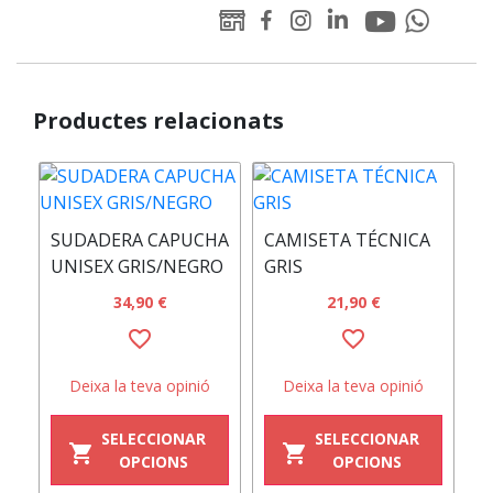
Youtube
Linked-
WEB
Facebook
Instagram
Whatsapp
Padelator
in
Padelator
Padelator
Padelator
Padelator
Padelator
Productes relacionats
SUDADERA CAPUCHA
CAMISETA TÉCNICA
C
UNISEX GRIS/NEGRO
GRIS
A
34,90 €
21,90 €
favorite_border
favorite_border
Deixa la teva opinió
Deixa la teva opinió
SELECCIONAR
SELECCIONAR
shopping_cart
shopping_cart
OPCIONS
OPCIONS