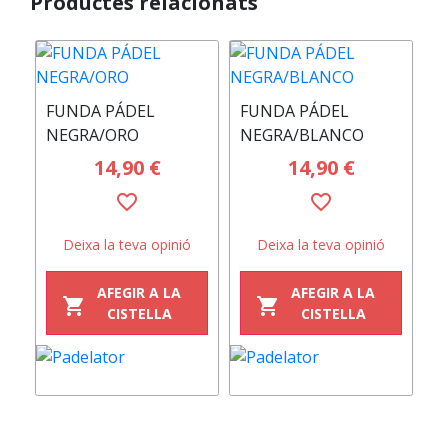
Productes relacionats
FUNDA PÁDEL
FUNDA PÁDEL
F
NEGRA/ORO
NEGRA/BLANCO
N
14,90 €
14,90 €
favorite_border
favorite_border
Deixa la teva opinió
Deixa la teva opinió
AFEGIR A LA
AFEGIR A LA
shopping_cart
shopping_cart
CISTELLA
CISTELLA