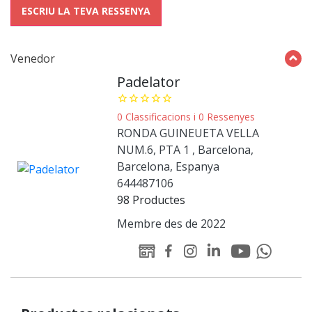
ESCRIU LA TEVA RESSENYA
Venedor
Padelator
star_border
star_border
star_border
star_border
star_border
0 Classificacions i 0 Ressenyes
RONDA GUINEUETA VELLA
NUM.6, PTA 1 , Barcelona,
Barcelona, Espanya
644487106
98 Productes
Membre des de 2022
Youtube
Linked-
WEB
Facebook
Instagram
Whatsapp
Padelator
in
Padelator
Padelator
Padelator
Padelator
Padelator