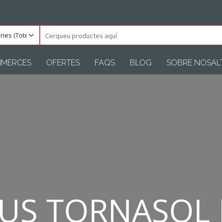
ories
Cerqueu
)
productes
aquí
MERCES
OFERTES
FAQS
BLOG
SOBRE NOSAL
US TORNASOL 