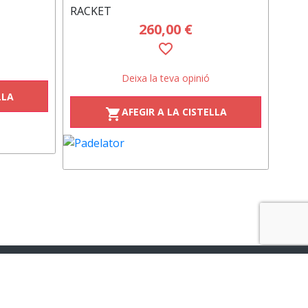
RACKET
260,00 €
favorite_border
Deixa la teva opinió
LLA
AFEGIR A LA CISTELLA
shopping_cart
Newsletter de Moneder Market
El
SUBSCRIU-TE
teu