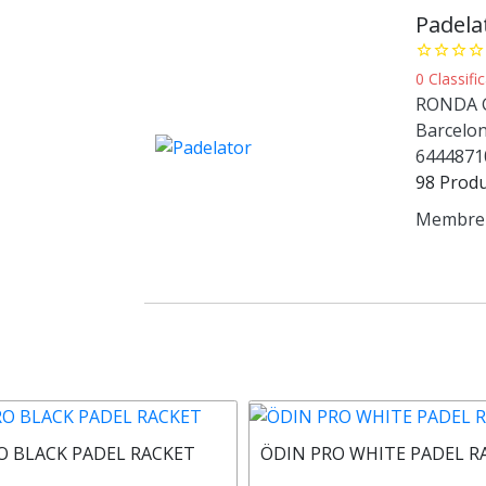
Padela
star_border
star_border
star_border
star_border
0 Classifi
RONDA G
Barcelo
6444871
98 Prod
Membre 
O BLACK PADEL RACKET
ÖDIN PRO WHITE PADEL R