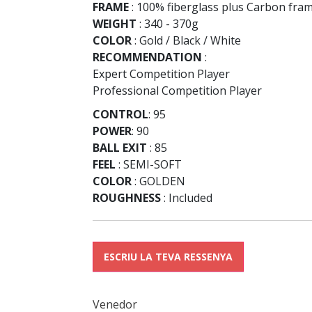
FRAME
: 100% fiberglass plus Carbon fra
WEIGHT
: 340 - 370g
COLOR
: Gold / Black / White
RECOMMENDATION
:
Expert Competition Player
Professional Competition Player
CONTROL
: 95
POWER
: 90
BALL EXIT
: 85
FEEL
: SEMI-SOFT
COLOR
: GOLDEN
ROUGHNESS
: Included
ESCRIU LA TEVA RESSENYA
Venedor