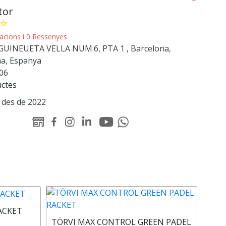
tor
star_border
cacions i 0 Ressenyes
UINEUETA VELLA NUM.6, PTA 1 , Barcelona,
na, Espanya
06
uctes
des de 2022
Youtube
Linked-
WEB
Facebook
Instagram
Whatsapp
Padelator
in
Padelator
Padelator
Padelator
Padelator
Padelator
TÖR
ACKET
TÖRVI MAX CONTROL GREEN PADEL
RAC