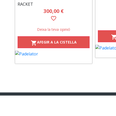
RACKET
300,00 €
favorite_border
Deixa la teva opinió
shopping_c
AFEGIR A LA CISTELLA
shopping_cart
facebook
twitter
li
moneder
moneder
mo