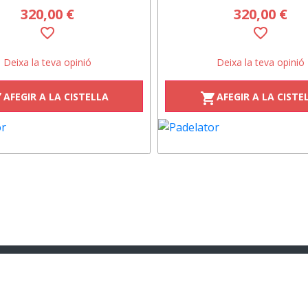
320,00 €
320,00 €
favorite_border
favorite_border
Deixa la teva opinió
Deixa la teva opinió
AFEGIR A LA CISTELLA
AFEGIR A LA CISTE
art
shopping_cart
nkedin
Youtube
instagram
neder
moneder
moneder