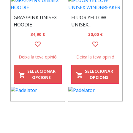
GRAY/PINK UNISEX
FLUOR YELLOW
Y
HOODIE
UNISEX
T
WINDBREAKER
34,90 €
30,00 €
favorite_border
favorite_border
Deixa la teva opinió
Deixa la teva opinió
SELECCIONAR
SELECCIONAR
shopping_cart
shopping_cart
OPCIONS
OPCIONS