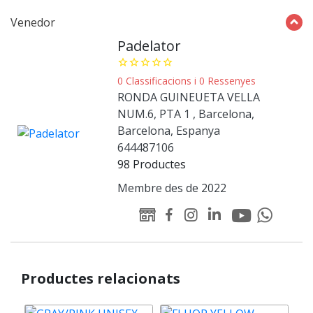
Venedor
Padelator
star_border
star_border
star_border
star_border
star_border
0 Classificacions i 0 Ressenyes
RONDA GUINEUETA VELLA
NUM.6, PTA 1 , Barcelona,
Barcelona, Espanya
644487106
98 Productes
Membre des de 2022
Youtube
Linked-
WEB
Facebook
Instagram
Whatsapp
Padelator
in
Padelator
Padelator
Padelator
Padelator
Padelator
Productes relacionats