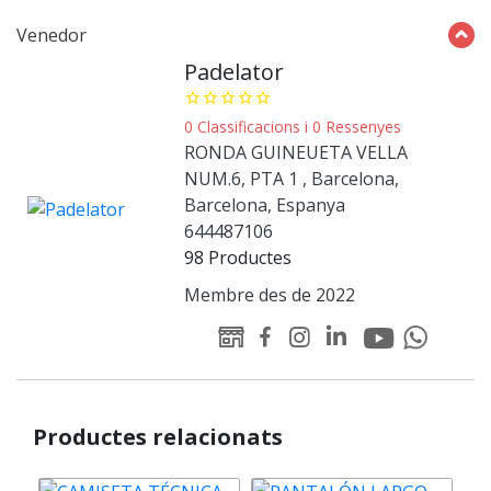
Venedor
Padelator
star_border
star_border
star_border
star_border
star_border
0 Classificacions i 0 Ressenyes
RONDA GUINEUETA VELLA
NUM.6, PTA 1 , Barcelona,
Barcelona, Espanya
644487106
98 Productes
Membre des de 2022
Youtube
Linked-
WEB
Facebook
Instagram
Whatsapp
Padelator
in
Padelator
Padelator
Padelator
Padelator
Padelator
Productes relacionats