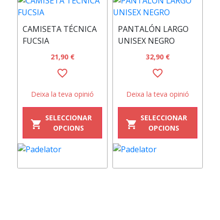
C
CAMISETA TÉCNICA
PANTALÓN LARGO
B
FUCSIA
UNISEX NEGRO
21,90 €
32,90 €
favorite_border
favorite_border
Deixa la teva opinió
Deixa la teva opinió
SELECCIONAR
SELECCIONAR
shopping_cart
shopping_cart
OPCIONS
OPCIONS