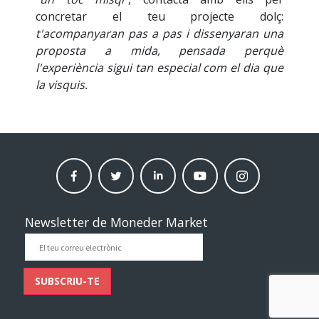
concretar el teu projecte dolç:
t'acompanyaran pas a pas i dissenyaran una
proposta a mida, pensada perquè
l'experiència sigui tan especial com el dia que
la visquis.
facebook
twitter
linkedin
Youtube
instagram
moneder
moneder
moneder
moneder
moneder
market
market
market
market
market
Newsletter de Moneder Market
El
teu
correu
SUBSCRIU-TE
electrònic