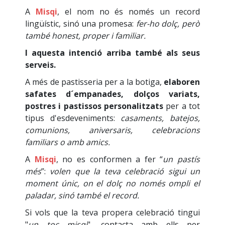
A
Misqi
, el nom no és només un record
lingüístic, sinó una promesa:
fer-ho dolç, però
també honest, proper i familiar.
I aquesta intenció arriba també als seus
serveis.
A més de pastisseria per a la botiga,
elaboren
safates d´empanades, dolços variats,
postres i pastissos personalitzats
per a tot
tipus d'esdeveniments:
casaments, batejos,
comunions, aniversaris, celebracions
familiars o amb amics.
A
Misqi
, no es conformen a fer “
un pastís
més
”:
volen que la teva celebració sigui un
moment únic, on el dolç no només ompli el
paladar, sinó també el record.
Si vols que la teva propera celebració tingui
"
un toc misqi
", contacta amb ells per