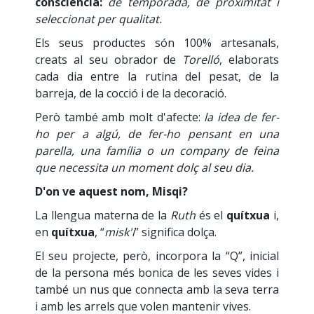
consciència:
de temporada, de proximitat i
seleccionat per qualitat.
Els seus productes són 100% artesanals,
creats al seu obrador de
Torelló
, elaborats
cada dia entre la rutina del pesat, de la
barreja, de la cocció i de la decoració.
Però també amb molt d'afecte:
la idea de fer-
ho per a algú, de fer-ho pensant en una
parella, una família o un company de feina
que necessita un moment dolç al seu dia.
D'on ve aquest nom, Misqi?
La llengua materna de la
Ruth
és el
quítxua
i,
en
quítxua
, “
misk'i
” significa dolça.
El seu projecte, però, incorpora la “Q”, inicial
de la persona més bonica de les seves vides i
també un nus que connecta amb la seva terra
i amb les arrels que volen mantenir vives.