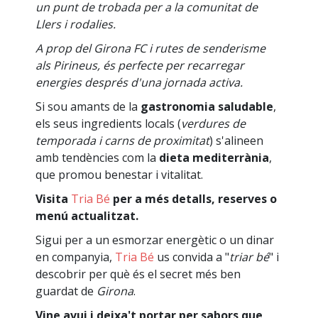
un punt de trobada per a la comunitat de
Llers i rodalies.
A prop del Girona FC i rutes de senderisme
als Pirineus, és perfecte per recarregar
energies després d'una jornada activa.
Si sou amants de la
gastronomia saludable
,
els seus ingredients locals (
verdures de
temporada i carns de proximitat
) s'alineen
amb tendències com la
dieta mediterrània
,
que promou benestar i vitalitat.
Visita
Tria Bé
per a més detalls, reserves o
menú actualitzat.
Sigui per a un esmorzar energètic o un dinar
en companyia,
Tria Bé
us convida a "
triar bé
" i
descobrir per què és el secret més ben
guardat de
Girona
.
Vine avui i deixa't portar per sabors que