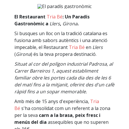
El Restaurant
Tria Bé
:
Un Paradís
Gastronòmic a
Llers
,
Girona
.
Si busques un lloc on la tradició catalana es
fusiona amb sabors autèntics i una atenció
impecable, el Restaurant
Tria Bé
en
Llers
(
Girona
) és la teva propera destinació.
Situat al cor del polígon industrial Padrosa, al
Carrer Barreiros 1, aquest establiment
familiar obre les portes cada dia des de les 6
del matí fins a la mitjanit, oferint des d'un cafè
ràpid fins a un sopar memorable.
Amb més de 15 anys d'experiència,
Tria
Bé
s'ha consolidat com un referent a la zona
per la seva
carn a la brasa, peix fresc i
menús del dia
assequibles que no superen
els 16€.