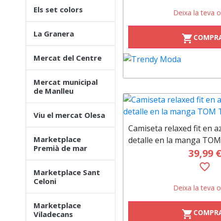
Els set colors
Deixa la teva o
La Granera
COMPR
shopping_cart
Mercat del Centre
Mercat municipal
de Manlleu
Viu el mercat Olesa
Camiseta relaxed fit en 
Marketplace
detalle en la manga TO
Premià de mar
39,99 
favorite_border
Marketplace Sant
Celoni
Deixa la teva o
Marketplace
COMPR
shopping_cart
Viladecans