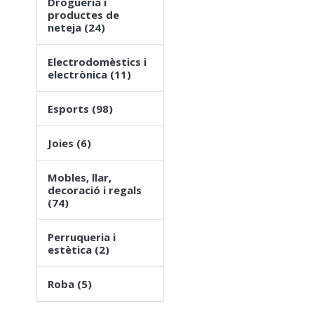
Drogueria i
productes de
neteja (24)
Electrodomèstics i
electrònica (11)
Esports (98)
Joies (6)
Mobles, llar,
decoració i regals
(74)
Perruqueria i
estètica (2)
Roba (5)