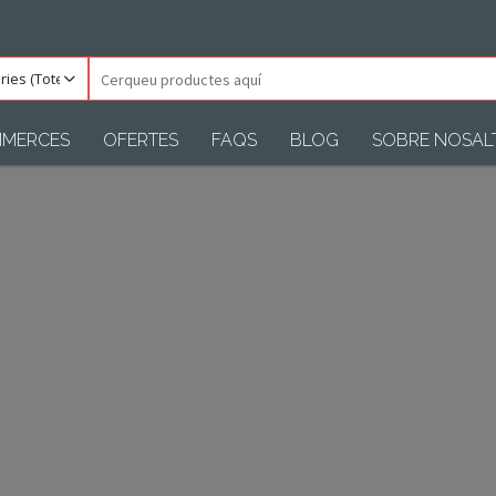
ories
Cerqueu
)
productes
aquí
MERCES
OFERTES
FAQS
BLOG
SOBRE NOSAL