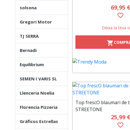
69,95 
solsona
favorite_border
Gregori Motor
Deixa la teva o
TJ SERRA
COMPR
shopping_cart
Bernadi
Equilibrium
SEMEN I VARIS SL
Llenceria Noelia
Top frescO blaumari de t
Florencia Pizzeria
STREETONE
25,99 
Gráficos Estrellas
favorite_border