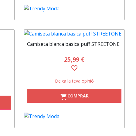
Camiseta blanca basica puff STREETONE
25,99 €
favorite_border
Deixa la teva opinió
COMPRAR
shopping_cart