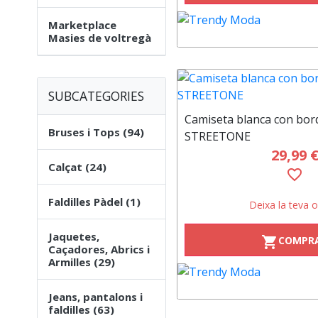
Marketplace
Masies de voltregà
SUBCATEGORIES
Camiseta blanca con bor
Bruses i Tops (94)
STREETONE
29,99 
Calçat (24)
favorite_border
Faldilles Pàdel (1)
Deixa la teva o
Jaquetes,
COMPR
shopping_cart
Caçadores, Abrics i
Armilles (29)
Jeans, pantalons i
faldilles (63)