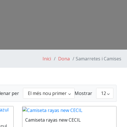
Inici
Dona
Samarretes i Camises
enar per
Mostrar
Camiseta rayas new CECIL
azul