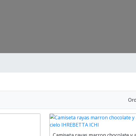
Ord
Camiseta rayas marron chocolate y 