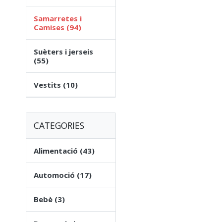
Samarretes i
Camises (94)
Suèters i jerseis
(55)
Vestits (10)
CATEGORIES
Alimentació (43)
Automoció (17)
Bebè (3)