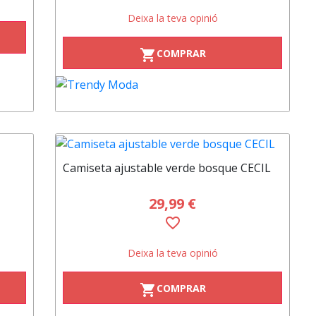
Deixa la teva opinió
COMPRAR
shopping_cart
Camiseta ajustable verde bosque CECIL
29,99 €
favorite_border
Deixa la teva opinió
COMPRAR
shopping_cart