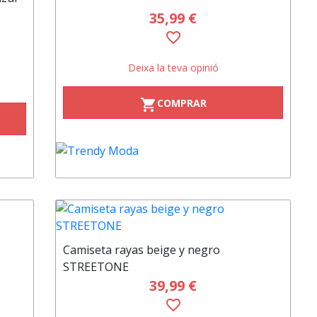
35,99 €
favorite_border
Deixa la teva opinió
COMPRAR
shopping_cart
Camiseta rayas beige y negro
STREETONE
39,99 €
favorite_border