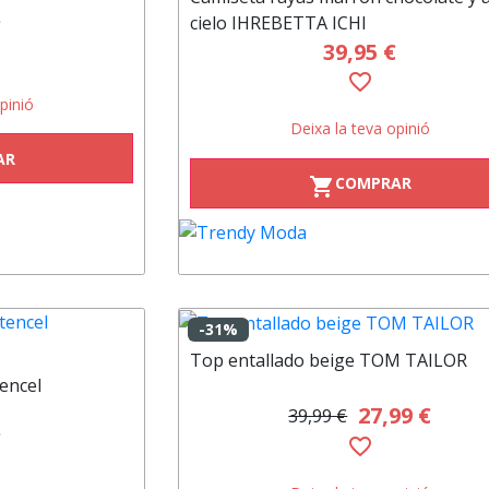
cielo IHREBETTA ICHI
€
39,95 €
favorite_border
pinió
Deixa la teva opinió
AR
COMPRAR
shopping_cart
-31%
Top entallado beige TOM TAILOR
encel
27,99 €
39,99 €
€
favorite_border