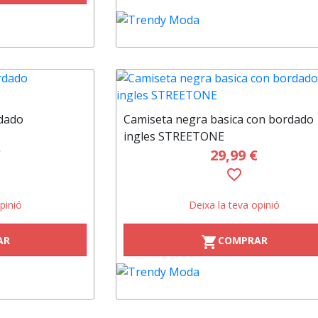
dado
Camiseta negra basica con bordado
ingles STREETONE
€
29,99 €
favorite_border
pinió
Deixa la teva opinió
AR
COMPRAR
shopping_cart