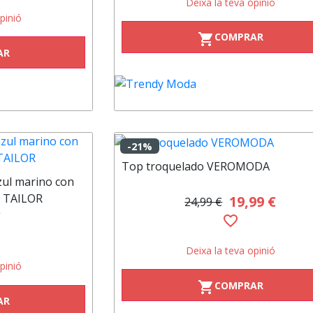
Deixa la teva opinió
pinió
COMPRAR
shopping_cart
AR
-21%
Top troquelado VEROMODA
azul marino con
M TAILOR
19,99 €
24,99 €
€
favorite_border
Deixa la teva opinió
pinió
COMPRAR
shopping_cart
AR