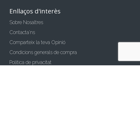
Enllaços d'interès
Sobre Nosaltres
Contacta'ns
Comparteix la teva Opinió
Condicions generals de compra
Política de privacitat
Política de cookies
Avís legal
Mètodes de pagament
Transferència bancària
Pagar amb targeta
Bizum
Mètodes d'enviament
Enviaments a domicili
Recollir a Botiga