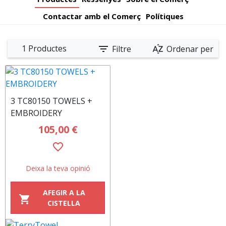
Contactar amb el Comerç
Polítiques
filter_list
sort_by_alpha
1 Productes
Filtre
Ordenar per
3 TC80150 TOWELS +
EMBROIDERY
105,00 €
favorite_border
Deixa la teva opinió
AFEGIR A LA
shopping_cart
CISTELLA