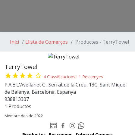
Inici
Llista de Comerços
Productes - TerryTowel
TerryTowel
star
star
star
star
star_border
4 Classificacions i 1 Ressenyes
P.A.E L'Avellanet C . Serrat de la Creu, 13C, Sant Miquel
de Balenya, Barcelona, Espanya
938813307
1 Productes
Membre des de 2022
WEB
Facebook
Instagram
Whatsapp
TerryTowel
TerryTowel
TerryTowel
TerryTowel
Productes
Ressenyes
Sobre el Comerç