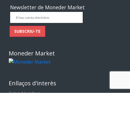
Newsletter de Moneder Market
El
teu
correu
SUBSCRIU-TE
electrònic
Moneder Market
Enllaços d'interès
Sobre Nosaltres
Contacta'ns
Comparteix la teva Opinió
Condicions generals de compra