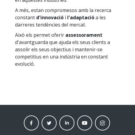
en aquestes indústries.
A més, estan compromesos amb la recerca
constant
d'innovació
i
l'adaptació
a les
darreres tendències del mercat.
Això els permet oferir
assessorament
d'avantguarda que ajuda els seus clients a
assolir els seus objectius i mantenir-se
competitius en una indústria en constant
evolució.
facebook
twitter
linkedin
Youtube
instagram
moneder
moneder
moneder
moneder
moneder
market
market
market
market
market