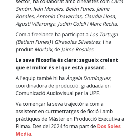
sector, ha col·laborat amb cineastes com
Carla
Simón, Iván Morales, Belén Funes, Jaime
Rosales, Antonio Chavarrías, Claudia Llosa,
Agustí Villaronga, Judith Colell i Marc Recha.
Com a freelance ha participat a
Los Tortuga
(Betlem Funes)
i
Girasoles Silvestres
, i ha
produït
Morlaix
, de
Jaime Rosales
.
La seva filosofia és clara: segueix creient
que el millor és el que està passant.
A l'equip també hi ha
Àngela Domínguez
,
coordinadora de producció, graduada en
Comunicació Audiovisual per la UPF.
Va començar la seva trajectòria com a
assistent en curtmetratges de ficció i amb
pràctiques de Màster en Producció Executiva a
Filmax. Des del 2024 forma part de
Dos Soles
Media
.