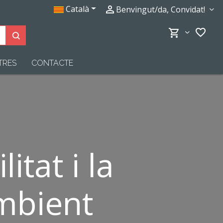
Català
perm_identity
Benvingut/da, Convidat!
favorite_border
shopping_cart
Cerqueu productes aquí
TRES
CONTACTE
itat i la
mbient