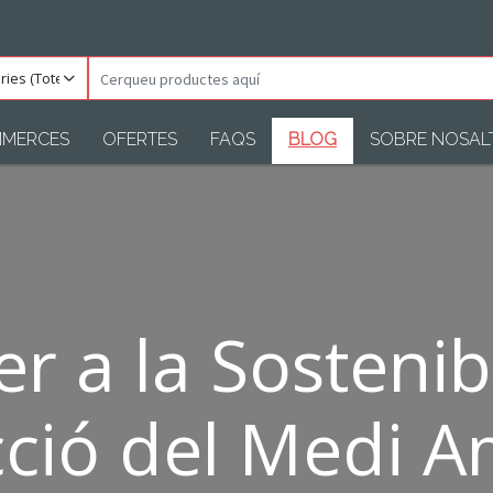
ories
Cerqueu
)
productes
aquí
MERCES
OFERTES
FAQS
BLOG
SOBRE NOSAL
r a la Sostenibil
cció del Medi A