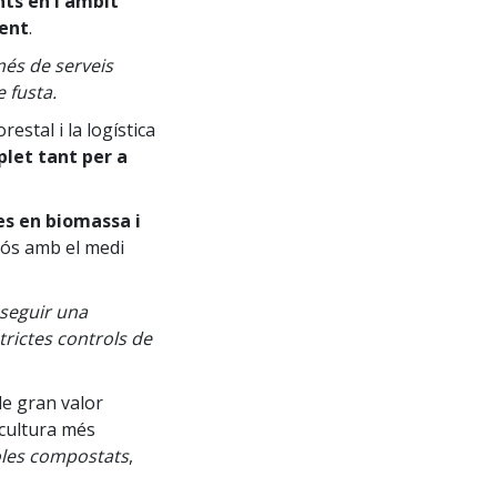
nts en l'àmbit
ent
.
més de serveis
 fusta.
estal i la logística
plet tant per a
es en biomassa i
uós amb el medi
nseguir una
rictes controls de
 de gran valor
ricultura més
coles compostats
,