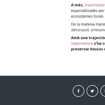
A més,
Importarbr
especialitzades per 
ecosistemes locals.
De la mateixa man
decoració, artesani
Amb una trajectòr
Importarbre
s'ha c
preservar boscos v
facebook
twitter
li
moneder
moneder
mo
market
market
ma