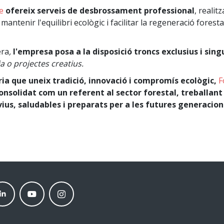
e
ofereix serveis de desbrossament professional
, realit
mantenir l'equilibri ecològic i facilitar la regeneració forest
era
,
l'empresa posa a la disposició troncs exclusius i sing
a o projectes creatius.
ia que uneix tradició, innovació i compromís ecològic,
F
onsolidat com un referent al sector forestal, treballant 
ius, saludables i preparats per a les futures generacion
nkedin
Youtube
instagram
neder
moneder
moneder
rket
market
market