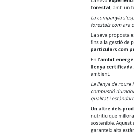
La seva
experiènc
forestal
, amb un f
La companyia s'espe
forestals com ara 
La seva proposta es
fins a la gestió de
particulars com pe
En
l'àmbit energè
llenya certificada
ambient.
La llenya de roure
combustió duradora
qualitat i estàndar
Un altre dels pro
nutritiu que millora
sostenible. Aquest
garanteix alts està