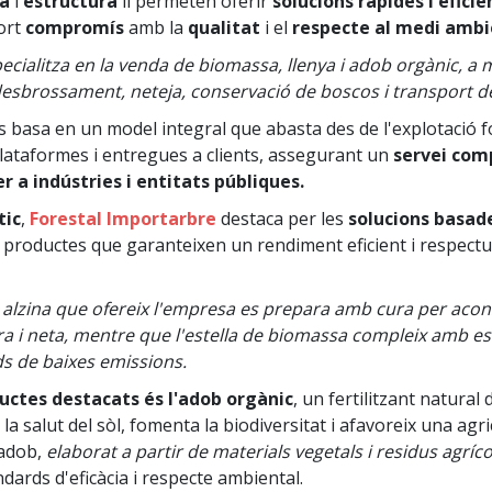
ia
i
estructura
li permeten oferir
solucions ràpides i eficie
ort
compromís
amb la
qualitat
i el
respecte al medi ambi
cialitza en la venda de biomassa, llenya i adob orgànic, a 
desbrossament, neteja, conservació de boscos i transport de
 basa en un model integral que abasta des de l'explotació for
 plataformes i entregues a clients, assegurant un
servei com
r a indústries i entitats públiques.
tic
,
Forestal Importarbre
destaca per les
solucions basad
, productes que garanteixen un rendiment eficient i respect
 i alzina que ofereix l'empresa es prepara amb cura per aco
 i neta, mentre que l'estella de biomassa compleix amb est
ds de baixes emissions.
ductes destacats és l'adob orgànic
, un fertilitzant natural
 la salut del sòl, fomenta la biodiversitat i afavoreix una ag
 adob,
elaborat a partir de materials vegetals i residus agrí
ndards d'eficàcia i respecte ambiental.