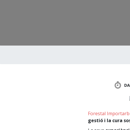
DA
Forestal Importarb
gestió i la cura s