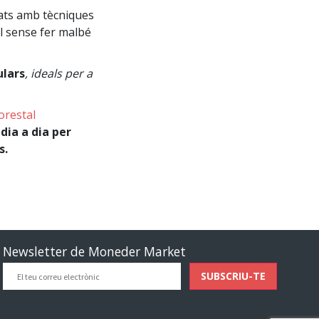
zats amb tècniques
al sense fer malbé
ulars
, ideals per a
orestal
dia a dia per
s.
Newsletter de Moneder Market
El
SUBSCRIU-TE
teu
correu