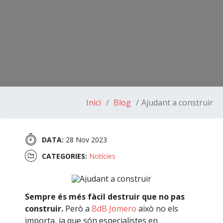
Inici
Blog
Ajudant a construir
DATA:
28 Nov 2023
CATEGORIES:
Notícies
Sempre és més fàcil destruir que no pas
construir.
Però a
BdB Jomero
això no els
importa, ja que són especialistes en