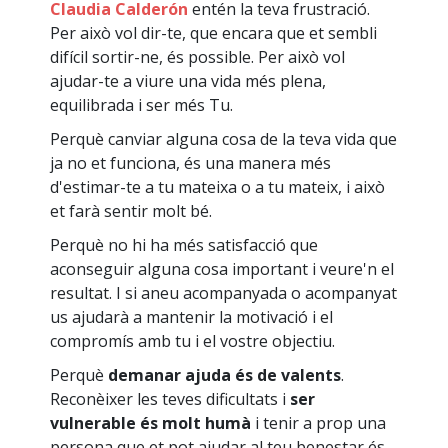
Claudia Calderón
entén la teva frustració.
Per això vol dir-te, que encara que et sembli
difícil sortir-ne, és possible. Per això vol
ajudar-te a viure una vida més plena,
equilibrada i ser més Tu.
Perquè canviar alguna cosa de la teva vida que
ja no et funciona, és una manera més
d'estimar-te a tu mateixa o a tu mateix, i això
et farà sentir molt bé.
Perquè no hi ha més satisfacció que
aconseguir alguna cosa important i veure'n el
resultat. I si aneu acompanyada o acompanyat
us ajudarà a mantenir la motivació i el
compromís amb tu i el vostre objectiu.
Perquè
demanar ajuda és de valents
.
Reconèixer les teves dificultats i
ser
vulnerable és molt humà
i tenir a prop una
persona que et pot ajudar al teu benestar és