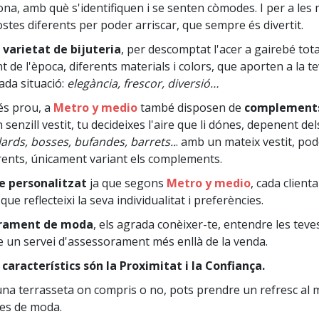
na, amb què s'identifiquen i se senten còmodes. I per a les 
tes diferents per poder arriscar, que sempre és divertit.
 varietat de bijuteria
, per descomptat l'acer a gairebé tota
nt de l'època, diferents materials i colors, que aporten a la t
ada situació:
elegància, frescor, diversió…
és prou, a
Metro y medio
també disposen de
complement
n senzill vestit, tu decideixes l'aire que li dónes, depenent 
lards, bosses, bufandes, barrets..
. amb un mateix vestit, pod
ents, únicament variant els complements.
e personalitzat
ja que segons
Metro y medio
, cada client
ue reflecteixi la seva individualitat i preferències.
rament de moda
, els agrada conèixer-te, entendre les teves
e un servei d'assessorament més enllà de la venda.
 característics són la Proximitat i la Confiança.
una terrasseta on compris o no, pots prendre un refresc al 
mes de moda.