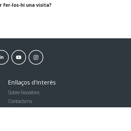
 fer-los-hi una visita?
nkedin
Youtube
instagram
neder
moneder
moneder
rket
market
market
Enllaços d'interès
Sobre Nosaltres
Contacta'ns
Comparteix la teva Opinió
Condicions generals de compra
Política de privacitat