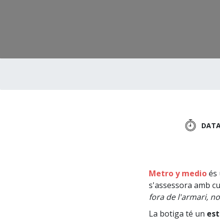
DAT
Metro y medio
és 
s'assessora amb cu
fora de l'armari, no
La botiga té un
est