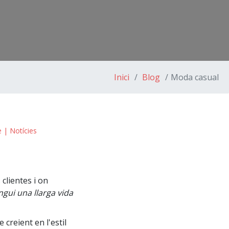
Inici
Blog
Moda casual
e
|
Notícies
clientes i on
ngui una llarga vida
creient en l'estil