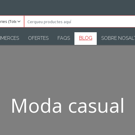
ories
Cerqueu
)
productes
aquí
MERCES
OFERTES
FAQS
BLOG
SOBRE NOSAL
Moda casual