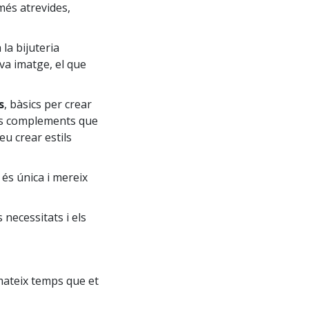
més atrevides,
 la bijuteria
eva imatge, el que
s
, bàsics per crear
dels complements que
eu crear estils
a és única i mereix
 necessitats i els
mateix temps que et