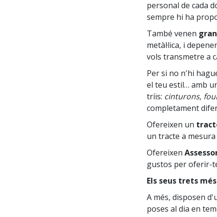
personal de cada do
sempre hi ha propos
També venen
gran
metàl·lica, i depene
vols transmetre a c
Per si no n'hi hagu
el teu estil… amb u
triïs:
cinturons, fou
completament difer
Ofereixen un
tract
un tracte a mesura q
Ofereixen
Assesso
gustos per oferir-t
Els seus trets més
A més, disposen d'
poses al dia en te