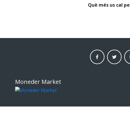
Què més us cal per
facebook
twitter
li
moneder
moneder
mo
market
market
ma
Moneder Market