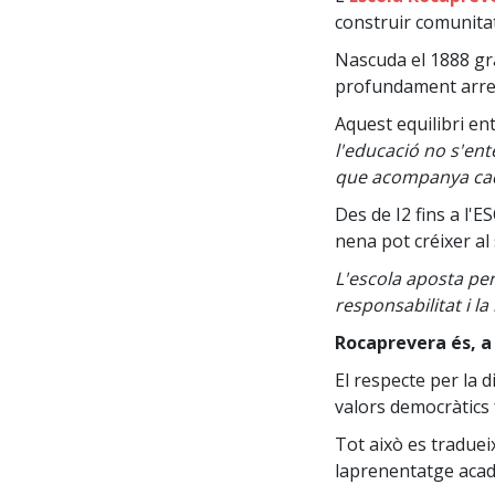
construir comunitat,
Nascuda el 1888 gràc
profundament arrela
Aquest equilibri en
l'educació no s'en
que acompanya cada
Des de I2 fins a l'E
nena pot créixer al
L'escola aposta pe
responsabilitat i la 
Rocaprevera és, a 
El respecte per la d
valors democràtics
Tot això es traduei
laprenentatge acad