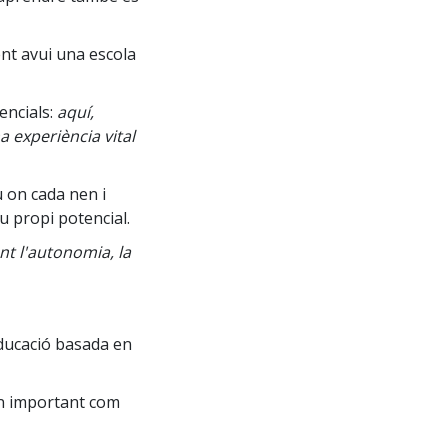
nt avui una escola
encials:
aquí,
 experiència vital
iu on cada nen i
u propi potencial.
nt l'autonomia, la
 educació basada en
an important com