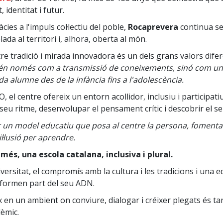
 identitat i futur.
ies a l'impuls col·lectiu del poble,
Rocaprevera
continua se
da al territori i, alhora, oberta al món.
tre tradició i mirada innovadora és un dels grans valors difer
tén només com a transmissió de coneixements, sinó com una
 alumne des de la infància fins a l'adolescència.
SO, el centre ofereix un entorn acollidor, inclusiu i participat
 seu ritme, desenvolupar el pensament crític i descobrir el se
r un model educatiu que posa al centre la persona, fomenta
il·lusió per aprendre.
més, una escola catalana, inclusiva i plural.
iversitat, el compromís amb la cultura i les tradicions i una
 formen part del seu ADN.
x en un ambient on conviure, dialogar i créixer plegats és t
èmic.