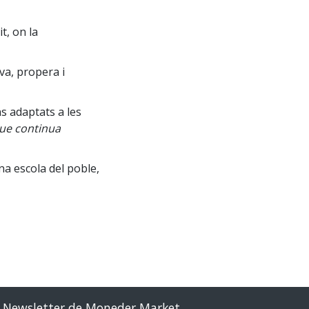
t, on la
va, propera i
s adaptats a les
que continua
na escola del poble,
Newsletter de Moneder Market