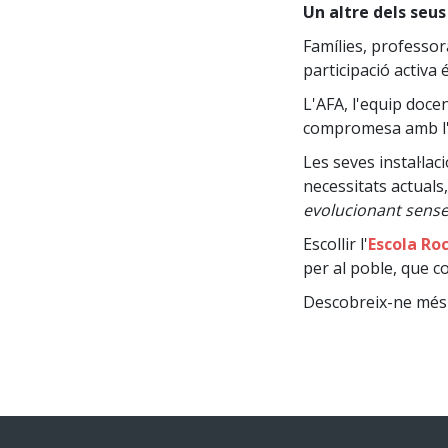
Un altre dels seus
Famílies, professor
participació activa é
L'AFA, l'equip docen
compromesa amb l'en
Les seves instal·la
necessitats actuals
evolucionant sense 
Escollir l'
Escola Ro
per al poble, que c
Descobreix-ne més