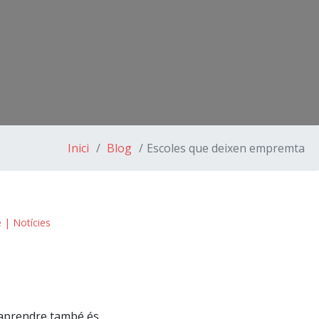
Inici
Blog
Escoles que deixen empremta
e
|
Notícies
 aprendre també és