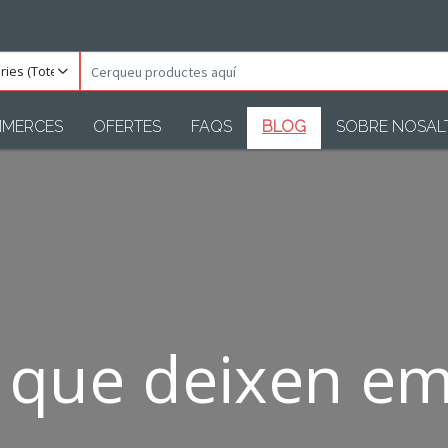
ories
Cerqueu
)
productes
aquí
MERCES
OFERTES
FAQS
BLOG
SOBRE NOSAL
s que deixen e