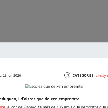
A:
29 Jun 2026
CATEGORIES:
Lifestyl
 eduquen, i d'altres que deixen empremta.
era
, al cor de
Torelló
, fa més de 135 anys que demostra que