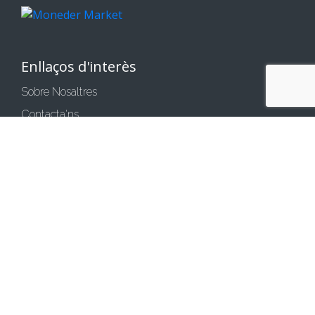
Enllaços d'interès
Sobre Nosaltres
Contacta'ns
Comparteix la teva Opinió
Condicions generals de compra
Política de privacitat
Política de cookies
Avís legal
Mètodes de pagament
Transferència bancària
Pagar amb targeta
Bizum