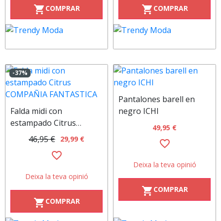
COMPRAR
COMPRAR
shopping_cart
shopping_cart
-37%
Pantalones barell en
Falda midi con
negro ICHI
estampado Citrus
49,95 €
COMPAÑIA FANTASTICA
46,95 €
29,99 €
favorite_border
favorite_border
Deixa la teva opinió
Deixa la teva opinió
COMPRAR
shopping_cart
COMPRAR
shopping_cart