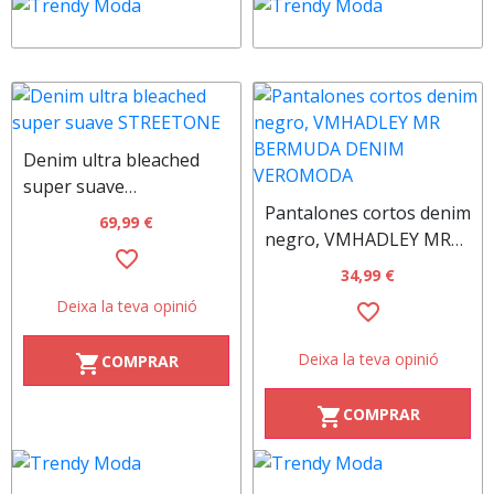
Denim ultra bleached
super suave
STREETONE
Pantalones cortos denim
69,99 €
negro, VMHADLEY MR
favorite_border
BERMUDA DENIM
34,99 €
VEROMODA
Deixa la teva opinió
favorite_border
Deixa la teva opinió
COMPRAR
shopping_cart
COMPRAR
shopping_cart