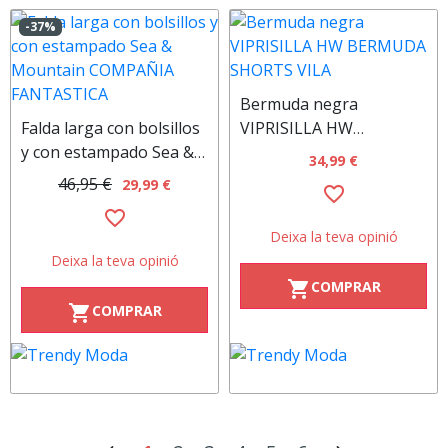
-37%
Bermuda negra
Falda larga con bolsillos
VIPRISILLA HW
y con estampado Sea &
BERMUDA SHORTS VILA
34,99 €
Mountain COMPAÑIA
46,95 €
29,99 €
favorite_border
FANTASTICA
favorite_border
Deixa la teva opinió
Deixa la teva opinió
COMPRAR
shopping_cart
COMPRAR
shopping_cart