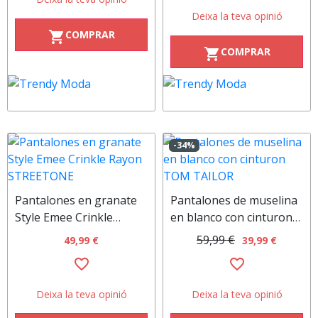
Deixa la teva opinió
COMPRAR
shopping_cart
COMPRAR
shopping_cart
-34%
Pantalones en granate
Pantalones de muselina
Style Emee Crinkle
en blanco con cinturon
Rayon STREETONE
TOM TAILOR
59,99 €
39,99 €
49,99 €
favorite_border
favorite_border
Deixa la teva opinió
Deixa la teva opinió