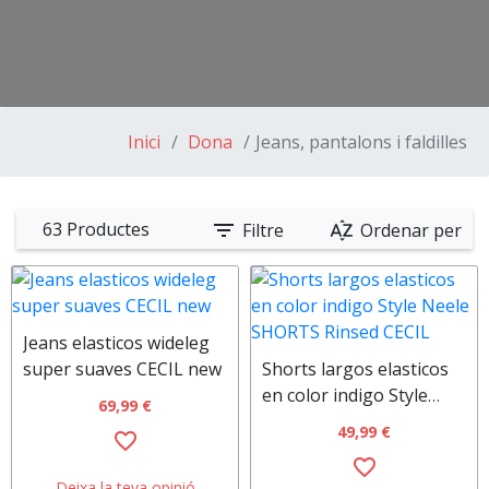
Inici
Dona
Jeans, pantalons i faldilles
filter_list
sort_by_alpha
63 Productes
Filtre
Ordenar per
Jeans elasticos wideleg
super suaves CECIL new
Shorts largos elasticos
en color indigo Style
69,99 €
Neele SHORTS Rinsed
49,99 €
favorite_border
CECIL
favorite_border
Deixa la teva opinió