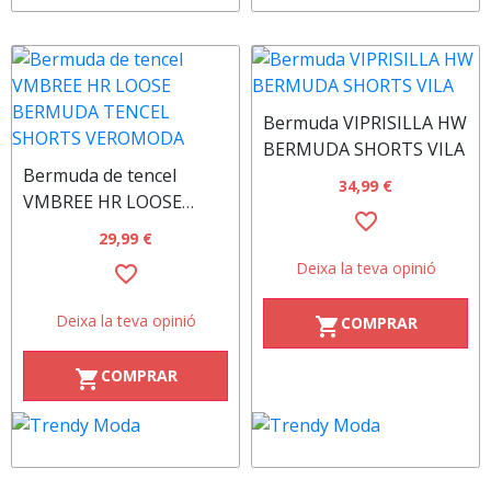
Bermuda VIPRISILLA HW
BERMUDA SHORTS VILA
Bermuda de tencel
34,99 €
VMBREE HR LOOSE
favorite_border
BERMUDA TENCEL
29,99 €
SHORTS VEROMODA
Deixa la teva opinió
favorite_border
Deixa la teva opinió
COMPRAR
shopping_cart
COMPRAR
shopping_cart