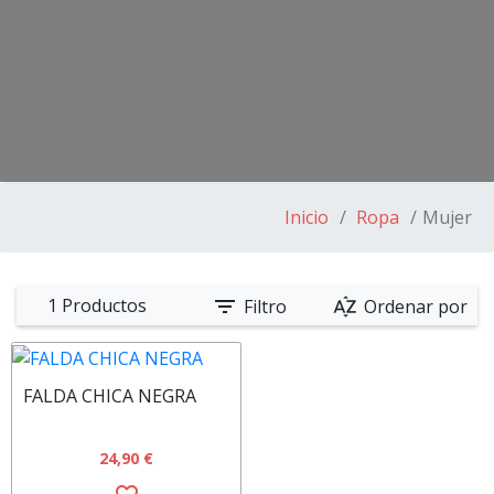
Inicio
Ropa
Mujer
filter_list
sort_by_alpha
1 Productos
Filtro
Ordenar por
FALDA CHICA NEGRA
24,90 €