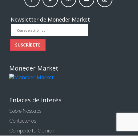
moneder
moneder
moneder
moneder
moneder
market
market
market
market
market
Newsletter de Moneder Market
Correo
electrónico
SUSCRÍBETE
Moneder Market
Enlaces de interés
Sobre Nosotros
Contáctenos
Comparte tu Opinión