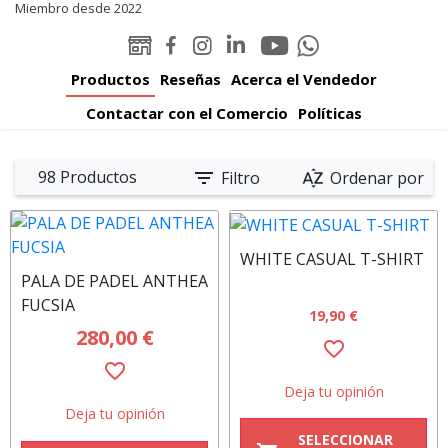
Miembro desde 2022
Youtube
Linked-
WEB
Facebook
Instagram
Whatsapp
Padelator
in
Padelator
Padelator
Padelator
Padelator
Productos
Reseñas
Acerca el Vendedor
Padelator
Contactar con el Comercio
Políticas
filter_list
sort_by_alpha
98 Productos
Filtro
Ordenar por
WHITE CASUAL T-SHIRT
PALA DE PADEL ANTHEA
FUCSIA
19,90 €
280,00 €
favorite_border
favorite_border
Deja tu opinión
Deja tu opinión
SELECCIONAR