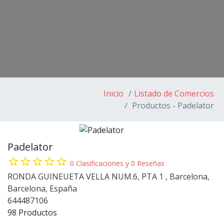
Inicio
Listado de Comercios
Productos - Padelator
Padelator
star_border
star_border
star_border
star_border
star_border
0 Clasificaciones y 0 Reseñas
RONDA GUINEUETA VELLA NUM.6, PTA 1 , Barcelona,
Barcelona, España
644487106
98 Productos