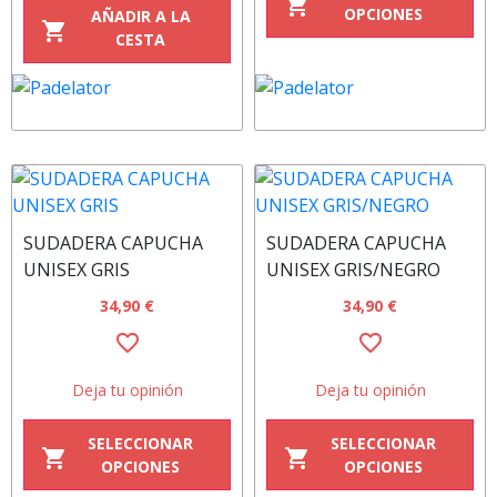
shopping_cart
OPCIONES
AÑADIR A LA
shopping_cart
CESTA
SUDADERA CAPUCHA
SUDADERA CAPUCHA
UNISEX GRIS
UNISEX GRIS/NEGRO
34,90 €
34,90 €
favorite_border
favorite_border
Deja tu opinión
Deja tu opinión
SELECCIONAR
SELECCIONAR
shopping_cart
shopping_cart
OPCIONES
OPCIONES