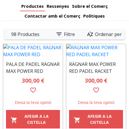
Padelator
in
Padelator
Padelator
Padelator
Padelator
Productes
Ressenyes
Sobre el Comerç
Padelator
Contactar amb el Comerç
Polítiques
filter_list
sort_by_alpha
98 Productes
Filtre
Ordenar per
PALA DE PADEL RÄGNAR
RÄGNAR MAX POWER
MAX POWER RED
RED PADEL RACKET
300,00 €
300,00 €
favorite_border
favorite_border
Deixa la teva opinió
Deixa la teva opinió
AFEGIR A LA
AFEGIR A LA
shopping_cart
shopping_cart
CISTELLA
CISTELLA