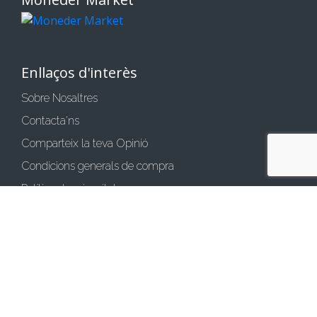
Enllaços d'interès
Sobre Nosaltres
Contacta'ns
Comparteix la teva Opinió
Condicions generals de compra
Política de privacitat
Política de cookies
Avís legal
Mètodes de pagament
Transferència bancària
Pagar amb targeta
Bizum