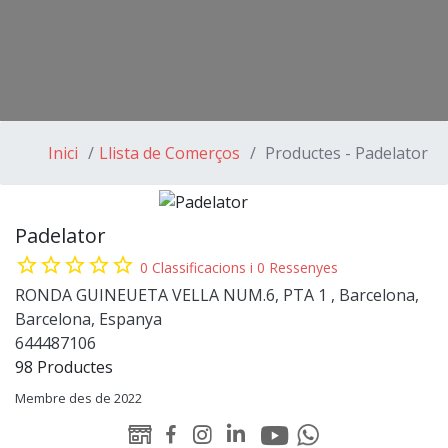
Inici
Llista de Comerços
Productes - Padelator
Padelator
star_border
star_border
star_border
star_border
star_border
0 Classificacions i 0 Ressenyes
RONDA GUINEUETA VELLA NUM.6, PTA 1 , Barcelona,
Barcelona, Espanya
644487106
98 Productes
Membre des de 2022
Youtube
Linked-
WEB
Facebook
Instagram
Whatsapp