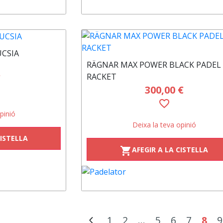
CSIA
RÄGNAR MAX POWER BLACK PADEL
RACKET
€
300,00 €
favorite_border
pinió
Deixa la teva opinió
CISTELLA
AFEGIR A LA CISTELLA
shopping_cart
1
2
...
5
6
7
8
9