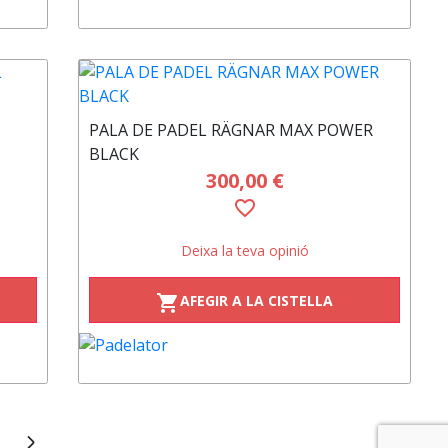
PALA DE PADEL RÄGNAR MAX POWER
BLACK
300,00 €
favorite_border
Deixa la teva opinió
AFEGIR A LA CISTELLA
shopping_cart