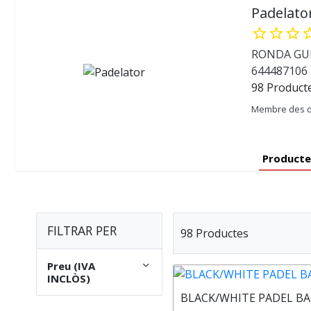
Padelato
star_border
star_border
star_border
star_b
RONDA GUIN
644487106
98 Product
Membre des d
Producte
FILTRAR PER
98 Productes
Preu (IVA
INCLÒS)
BLACK/WHITE PADEL B