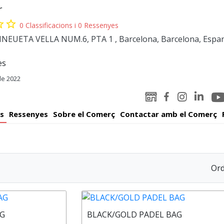
r
order
star_border
0 Classificacions i 0 Ressenyes
EUETA VELLA NUM.6, PTA 1 , Barcelona, Barcelona, Espa
es
e 2022
You
Linked-
WEB
Facebook
Instagram
Pad
in
Padelator
Padelator
Padelator
s
Ressenyes
Sobre el Comerç
Contactar amb el Comerç
Padelato
Ord
AG
BLACK/GOLD PADEL BAG