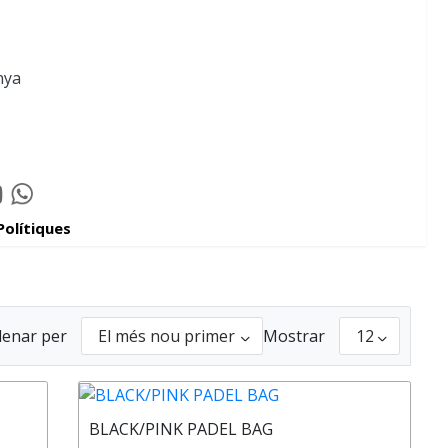
nya
tube
Whatsapp
elator
Padelator
Polítiques
r
enar per
Mostrar
BLACK/PINK PADEL BAG