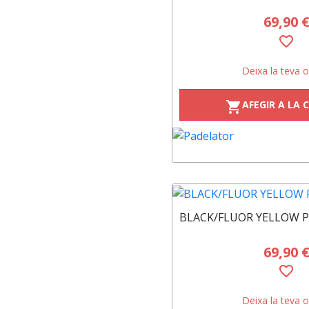
69,90 
favorite_border
Deixa la teva o
AFEGIR A LA 
shopping_cart
BLACK/FLUOR YELLOW 
69,90 
favorite_border
Deixa la teva o