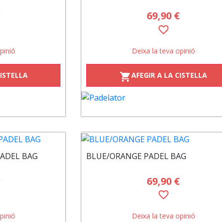
€
69,90 €
favorite_border
pinió
Deixa la teva opinió
CISTELLA
AFEGIR A LA CISTELLA
shopping_cart
PADEL BAG
BLUE/ORANGE PADEL BAG
€
69,90 €
favorite_border
pinió
Deixa la teva opinió