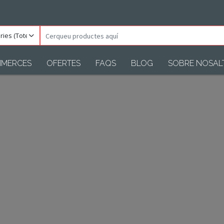
ories
Cerqueu
)
productes
aquí
MERCES
OFERTES
FAQS
BLOG
SOBRE NOSAL