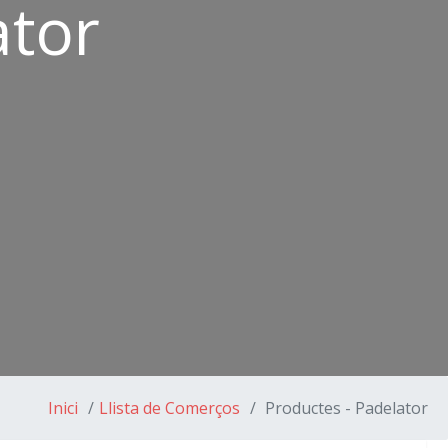
ator
Inici
Llista de Comerços
Productes - Padelator