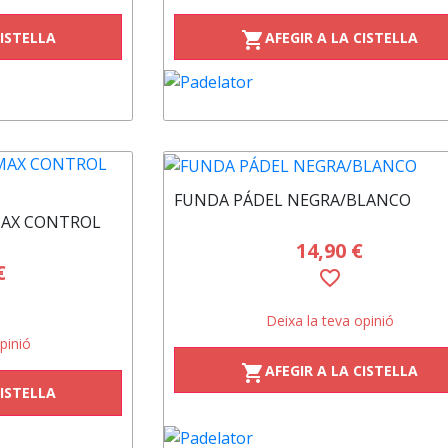
CISTELLA
AFEGIR A LA CISTELLA
shopping_cart
FUNDA PÁDEL NEGRA/BLANCO
MAX CONTROL
14,90 €
€
favorite_border
Deixa la teva opinió
pinió
AFEGIR A LA CISTELLA
shopping_cart
CISTELLA