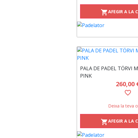
AFEGIR A LA 
shopping_cart
PALA DE PADEL TÖRVI 
PINK
260,00 
favorite_border
Deixa la teva o
AFEGIR A LA 
shopping_cart