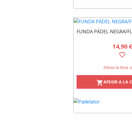
FUNDA PÁDEL NEGRA/FU
14,90 
favorite_border
Deixa la teva o
AFEGIR A LA 
shopping_cart