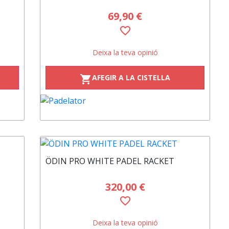
69,90 €
favorite_border
Deixa la teva opinió
AFEGIR A LA CISTELLA
shopping_cart
ÖDIN PRO WHITE PADEL RACKET
320,00 €
favorite_border
Deixa la teva opinió